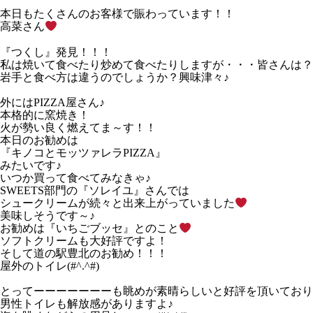
本日もたくさんのお客様で賑わっています！！
高菜さん
『つくし』発見！！！
私は焼いて食べたり炒めて食べたりしますが・・・皆さんは？
岩手と食べ方は違うのでしょうか？興味津々♪
外にはPIZZA屋さん♪
本格的に窯焼き！
火が勢い良く燃えてま～す！！
本日のお勧めは
『キノコとモッツァレラPIZZA』
みたいです♪
いつか買って食べてみなきゃ♪
SWEETS部門の『ソレイユ』さんでは
シュークリームが続々と出来上がっていました
美味しそうです～♪
お勧めは『いちごブッセ』とのこと
ソフトクリームも大好評ですよ！
そして道の駅豊北のお勧め！！！
屋外のトイレ(#^.^#)
とってーーーーーーーも眺めが素晴らしいと好評を頂いており
男性トイレも解放感がありますよ♪