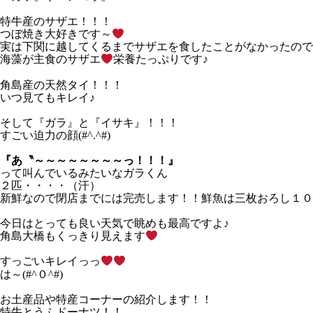
特牛産のサザエ！！！
つぼ焼き大好きです～
実は下関に越してくるまでサザエを食したことがなかったので
海藻が主食のサザエ
栄養たっぷりです♪
角島産の天然タイ！！！
いつ見てもキレイ♪
そして『ガラ』と『イサキ』！！！
すごい迫力の顔(#^.^#)
『あ〝～～～～～～～～っ！！！』
って叫んでいるみたいなガラくん
２匹・・・・（汗）
新鮮なので閉店までには完売します！！鮮魚は三枚おろし１０
今日はとっても良い天気で眺めも最高ですよ♪
角島大橋もくっきり見えます
すっごいキレイっっ
は～(#^０^#)
お土産品や特産コーナーの紹介します！！
特牛とうふドーナツ！！