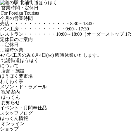
営業時間・定休日
For Foreign Tourists
今月の営業時間
売店
・・・・・・・・・・・・・
8:30～18:00
パン工房
・・・・・・・・・・
9:00～17:30
レストラン
・・・・・・・
10:00～18:00
（オーダーストップ 17:
定休日のご案内
…定休日
…臨時休業
●パン工房のみ 8月4日(火) 臨時休業いたします。
北浦街道ほうほく
について
店舗・施設
ほうほく夢市場
わくわく亭
メゾン・ド・ラメール
観光案内
ほっくん
お知らせ
イベント・月間奉仕品
スタッフブログ
ほっくん情報
オンライン
ショップ