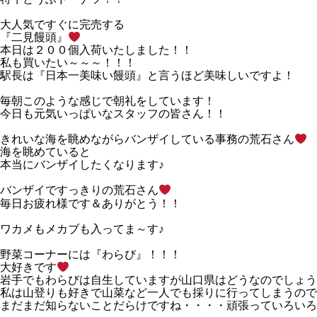
大人気ですぐに完売する
『二見饅頭』
本日は２００個入荷いたしました！！
私も買いたい～～～！！！
駅長は『日本一美味い饅頭』と言うほど美味しいですよ！
毎朝このような感じで朝礼をしています！
今日も元気いっぱいなスタッフの皆さん！！
きれいな海を眺めながらバンザイしている事務の荒石さん
海を眺めていると
本当にバンザイしたくなります♪
バンザイですっきりの荒石さん
毎日お疲れ様です＆ありがとう！！
ワカメもメカブも入ってま～す♪
野菜コーナーには『わらび』！！！
大好きです
岩手でもわらびは自生していますが山口県はどうなのでしょう
私は山登りも好きで山菜など一人でも採りに行ってしまうので
まだまだ知らないことだらけですね・・・・頑張っていろいろ