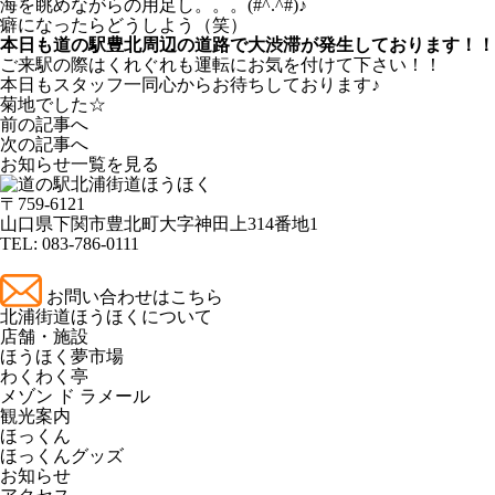
海を眺めながらの用足し。。。(#^.^#)♪
癖になったらどうしよう（笑）
本日も道の駅豊北周辺の道路で大渋滞が発生しております！！
ご来駅の際はくれぐれも運転にお気を付けて下さい！！
本日もスタッフ一同心からお待ちしております♪
菊地でした☆
前の記事へ
次の記事へ
お知らせ一覧を見る
〒759-6121
山口県下関市豊北町大字神田上314番地1
TEL:
083-786-0111
お問い合わせはこちら
北浦街道ほうほくについて
店舗・施設
ほうほく夢市場
わくわく亭
メゾン ド ラメール
観光案内
ほっくん
ほっくんグッズ
お知らせ