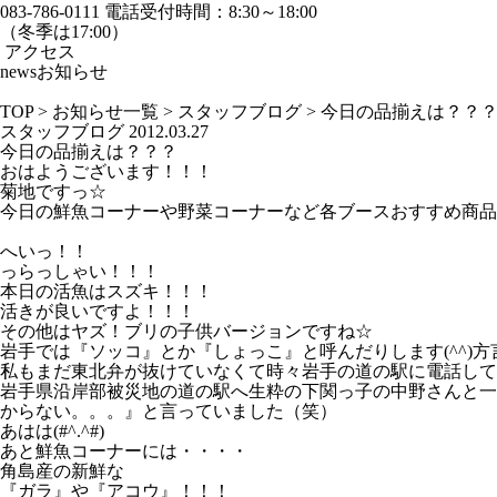
083-786-0111
電話受付時間：8:30～18:00
（冬季は17:00）
アクセス
news
お知らせ
TOP
>
お知らせ一覧
>
スタッフブログ
>
今日の品揃えは？？
スタッフブログ
2012.03.27
今日の品揃えは？？？
おはようございます！！！
菊地ですっ☆
今日の鮮魚コーナーや野菜コーナーなど各ブースおすすめ商品をご紹
へいっ！！
っらっしゃい！！！
本日の活魚はスズキ！！！
活きが良いですよ！！！
その他はヤズ！ブリの子供バージョンですね☆
岩手では『ソッコ』とか『しょっこ』と呼んだりします(^^)方
私もまだ東北弁が抜けていなくて時々岩手の道の駅に電話して
岩手県沿岸部被災地の道の駅へ生粋の下関っ子の中野さんと一
からない。。。』と言っていました（笑）
あはは(#^.^#)
あと鮮魚コーナーには・・・・
角島産の新鮮な
『ガラ』や『アコウ』！！！