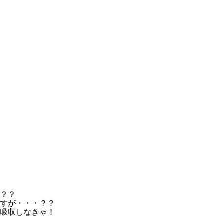
？？
すが・・・？？
吸収しなきゃ！