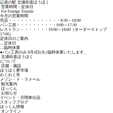
営業時間・定休日
For Foreign Tourists
今月の営業時間
売店
・・・・・・・・・・・・・
8:30～18:00
パン工房
・・・・・・・・・・
9:00～17:30
レストラン
・・・・・・・
10:00～18:00
（オーダーストップ
17:00）
定休日のご案内
…定休日
…臨時休業
●パン工房のみ 8月4日(火) 臨時休業いたします。
北浦街道ほうほく
について
店舗・施設
ほうほく夢市場
わくわく亭
メゾン・ド・ラメール
観光案内
ほっくん
お知らせ
イベント・月間奉仕品
スタッフブログ
ほっくん情報
オンライン