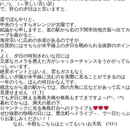
(>_<)。（←苦しい言い訳）
で、肝心の夕日はと言いますと、
霞でぼんやりと。
中央のうっすらオレンジが太陽です。
結論から申しますと、道の駅から右の下関市街地方面へ出てカ
ーブを曲がると、
海岸沿いに広めの歩道があるのですが、
位置的にはそちらが水平線上の夕日を眺められる抜群のポイン
ト。
よく、夕日の特別きれいな日には
立派なカメラを携えた方がシャッターチャンスをうかがってら
っしゃいます。
絶景ポイントとはいえ、雲もガスもなく
美しい夕陽が水平線に沈むのを実際に見ることができるのは
一年のうち、ほんの何日かなんです。
残念ながら道の駅からでは、西の方角に丘などがあって広々は
見渡せません (T_T)
でも夕日に映える角島大橋や角島もすてきですよ～(*^。^*)
暮れてからは、満天の星の下、
ロマンチックに光る角島灯台へのドライブも
ぜひ抜群の快晴の日には、豊北町へドライブ～、で一日たっぷ
りお楽しみください！！
なお、今朝もこちらはとってもいいお天気 (^O^)