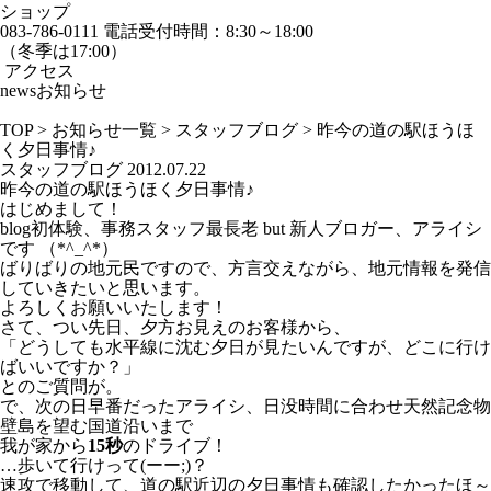
ショップ
083-786-0111
電話受付時間：8:30～18:00
（冬季は17:00）
アクセス
news
お知らせ
TOP
>
お知らせ一覧
>
スタッフブログ
>
昨今の道の駅ほうほ
く夕日事情♪
スタッフブログ
2012.07.22
昨今の道の駅ほうほく夕日事情♪
はじめまして！
blog初体験、事務スタッフ最長老 but 新人ブロガー、アライシ
です （*^_^*）
ばりばりの地元民ですので、方言交えながら、地元情報を発信
していきたいと思います。
よろしくお願いいたします！
さて、つい先日、夕方お見えのお客様から、
「どうしても水平線に沈む夕日が見たいんですが、どこに行け
ばいいですか？」
とのご質問が。
で、次の日早番だったアライシ、日没時間に合わせ天然記念物
壁島を望む国道沿いまで
我が家から
15秒
のドライブ！
…歩いて行けって(ーー;)？
速攻で移動して、道の駅近辺の夕日事情も確認したかったほ～