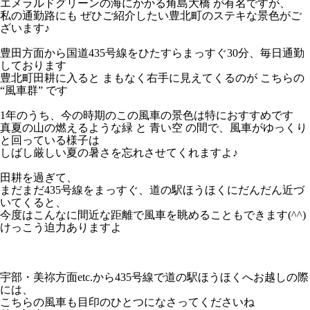
エメラルドグリーンの海にかかる角島大橋 が有名ですが、
私の通勤路にも ぜひご紹介したい豊北町のステキな景色がご
ざいます♪
１
豊田方面から国道435号線をひたすらまっすぐ30分、毎日通勤
しております
豊北町田耕に入ると まもなく右手に見えてくるのが こちらの
“風車群” です
1
1年のうち、今の時期のこの風車の景色は特におすすめです
真夏の山の燃えるような緑 と 青い空 の間で、風車がゆっくり
と回っている様子は
しばし厳しい夏の暑さを忘れさせてくれますよ♪
１
田耕を過ぎて、
まだまだ435号線をまっすぐ、道の駅ほうほくにだんだん近づ
いてくると、
今度はこんなに間近な距離で風車を眺めることもできます(^^)
けっこう迫力ありますよ
１
宇部・美祢方面etc.から435号線で道の駅ほうほくへお越しの際
には、
こちらの風車も目印のひとつになさってくださいね