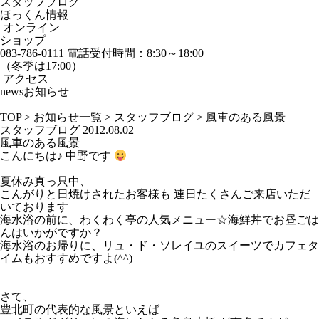
スタッフブログ
ほっくん情報
オンライン
ショップ
083-786-0111
電話受付時間：8:30～18:00
（冬季は17:00）
アクセス
news
お知らせ
TOP
>
お知らせ一覧
>
スタッフブログ
>
風車のある風景
スタッフブログ
2012.08.02
風車のある風景
こんにちは♪ 中野です
１
夏休み真っ只中、
こんがりと日焼けされたお客様も 連日たくさんご来店いただ
いております
海水浴の前に、わくわく亭の人気メニュー☆海鮮丼でお昼ごは
んはいかがですか？
海水浴のお帰りに、リュ・ド・ソレイユのスイーツでカフェタ
イムもおすすめですよ(^^)
１
１
さて、
豊北町の代表的な風景といえば