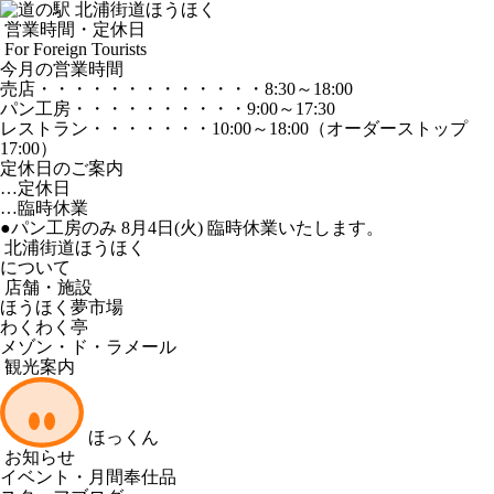
営業時間・定休日
For Foreign Tourists
今月の営業時間
売店
・・・・・・・・・・・・・
8:30～18:00
パン工房
・・・・・・・・・・
9:00～17:30
レストラン
・・・・・・・
10:00～18:00
（オーダーストップ
17:00）
定休日のご案内
…定休日
…臨時休業
●パン工房のみ 8月4日(火) 臨時休業いたします。
北浦街道ほうほく
について
店舗・施設
ほうほく夢市場
わくわく亭
メゾン・ド・ラメール
観光案内
ほっくん
お知らせ
イベント・月間奉仕品