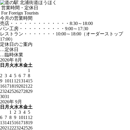
営業時間・定休日
For Foreign Tourists
今月の営業時間
売店
・・・・・・・・・・・・・
8:30～18:00
パン工房
・・・・・・・・・・
9:00～17:30
レストラン
・・・・・・・
10:00～18:00
（オーダーストップ
17:00）
定休日のご案内
…定休日
…臨時休業
2026年 8月
日
月
火
水
木
金
土
1
2
3
4
5
6
7
8
9
10
11
12
13
14
15
16
17
18
19
20
21
22
23
24
25
26
27
28
29
30
31
2026年 9月
日
月
火
水
木
金
土
1
2
3
4
5
6
7
8
9
10
11
12
13
14
15
16
17
18
19
20
21
22
23
24
25
26