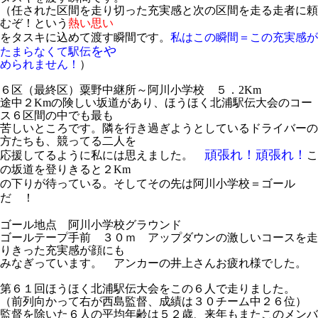
（任された区間を走り切った充実感と次の区間を走る走者に頼
むぞ！という
熱い思い
をタスキに込めて渡す瞬間です。
私はこの瞬間＝この充実感が
をや
たまらなくて駅伝
められません！
）
６区（最終区）粟野中継所～阿川小学校 ５．2Km
途中２Kmの険しい坂道があり、ほうほく北浦駅伝大会のコー
ス６区間の中でも最も
苦しいところです。隣を行き過ぎようとしているドライバーの
方たちも、競ってる二人を
頑張れ！頑張れ！
応援してるように私には思えました。
こ
の坂道を登りきると２Km
の下りが待っている。そしてその先は阿川小学校＝ゴール
だ ！
ゴール地点
阿川小学校グラウンド
ゴールテープ手前 ３０ｍ アップダウンの激しいコースを走
りきった充実感が顔にも
みなぎっています。 アンカーの井上さんお疲れ様でした。
第６１回ほうほく北浦駅伝大会をこの６人で走りました。
（前列向かって右が西島監督、成績は３０チーム中２６位）
監督を除いた６人の平均年齢は５２歳、来年もまたこのメンバ