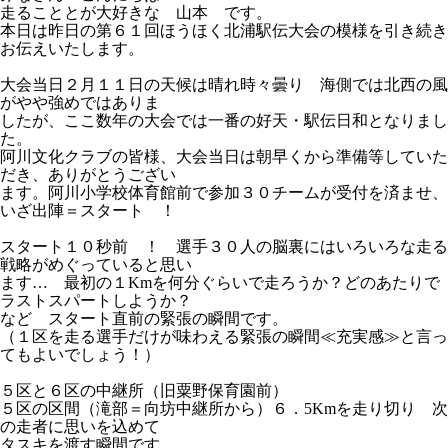
走ることとが大好きな 山本 です。
本日は昨日の第６１回ほうほく北浦駅伝大会の模様を引き続き
お伝えいたします。
大会当日２月１１日の天候は晴れ時々曇り 海側では北西の風
がやや強めではありま
したが、ここ数年の大会では一番の好天・駅伝日和となりまし
た。
阿川文化クラブの皆様、大会当日は朝早くから準備等していた
だき、ありがとうござい
ます。阿川小学校体育館前で参加３０チームが受付を済ませ、
いざ出陣＝スタート ！
スタート１０秒前 ！ 選手３０人の脳裏にはいろいろな走る
戦略がめぐっていると思い
ます… 最初の１Kmを何分ぐらいで走ろうか？どのあたりで
ラストスパートしようか？
など スタート直前の緊張の瞬間です。
（１区を走る選手だけが味わえる緊張の瞬間≪充実感≫と言っ
てもよいでしょう！）
５区と６区の中継所（旧粟野保育園前）
５区の区間（滝部＝向坊中継所から）６．5Kmを走り切り 次
の走者に思いを込めて
タスキを渡す瞬間です。