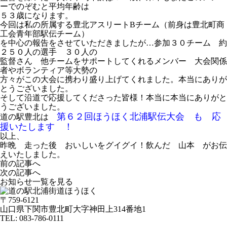
ーでのぞむと平均年齢は
５３歳になります。
今回は私の所属する豊北アスリートBチーム（前身は豊北町商
工会青年部駅伝チーム）
を中心の報告をさせていただきましたが…参加３０チーム 約
２５０人の選手 ３０人の
監督さん 他チームをサポートしてくれるメンバー 大会関係
者やボランティア等大勢の
方々がこの大会に携わり盛り上げてくれました。本当にありが
とうございました。
そして沿道で応援してくださった皆様！本当に本当にありがと
うございました。
第６２回ほうほく北浦駅伝大会 も 応
道の駅豊北は
援いたします ！
以上、
昨晩 走った後 おいしいをグイグイ！飲んだ 山本 がお伝
えいたしました。
前の記事へ
次の記事へ
お知らせ一覧を見る
〒759-6121
山口県下関市豊北町大字神田上314番地1
TEL:
083-786-0111