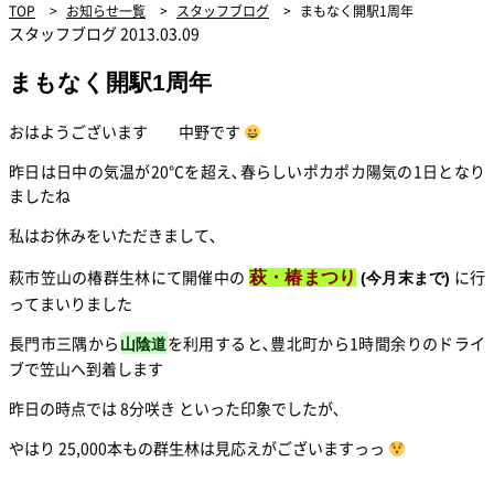
TOP
>
お知らせ一覧
>
スタッフブログ
>
まもなく開駅1周年
スタッフブログ
2013.03.09
まもなく開駅1周年
おはようございます 中野です
昨日は日中の気温が20℃を超え､春らしいポカポカ陽気の1日となり
ましたね
私はお休みをいただきまして､
萩市笠山の椿群生林にて開催中の
に行
萩・椿まつり
(今月末まで)
ってまいりました
長門市三隅から
を利用すると､豊北町から1時間余りのドライ
山陰道
ブで笠山へ到着します
昨日の時点では 8分咲き といった印象でしたが､
やはり 25,000本もの群生林は見応えがございますっっ