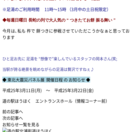
※足湯のご利用時間 11時～15時 （3月中の土日祝限定）
◆毎週日曜日 長蛇の列で大人気の “ つきたてお餅 振る舞い ”
今月は､私も 杵で 餅つきに参戦させていただこうかなぁと思ってお
ります
ひと足お先に 足湯を “想像で”楽しんでいる
スタッフの岡本さん(笑;
当駅が誇る絶景を眺めながらの足湯は贅沢ですねぇ♪
◆ 東北大震災パネル展 開催日程 の お知らせ ◆
平成25年3月11日(月) ～ 平成25年3月22日(金)
道の駅ほうほく エントランスホール（情報コーナー前）
前の記事へ
次の記事へ
お知らせ一覧を見る