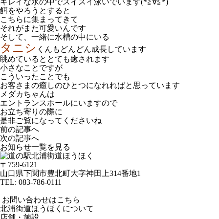
キレイな水の中でスイスイ泳いでいます(*≧∀≦*)
餌をやろうとすると
こちらに集まってきて
それがまた可愛いんです
そして、一緒に水槽の中にいる
タニシ
くんもどんどん成長しています
眺めているととても癒されます
小さなことですが
こういったことでも
お客さまの癒しのひとつになれればと思っています
メダカちゃんは
エントランスホールにいますので
お立ち寄りの際に
是非ご覧になってくださいね
前の記事へ
次の記事へ
お知らせ一覧を見る
〒759-6121
山口県下関市豊北町大字神田上314番地1
TEL:
083-786-0111
お問い合わせはこちら
北浦街道ほうほくについて
店舗・施設