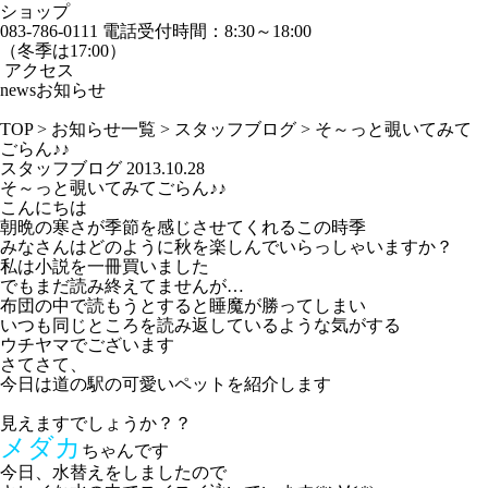
ショップ
083-786-0111
電話受付時間：8:30～18:00
（冬季は17:00）
アクセス
news
お知らせ
TOP
>
お知らせ一覧
>
スタッフブログ
>
そ～っと覗いてみて
ごらん♪♪
スタッフブログ
2013.10.28
そ～っと覗いてみてごらん♪♪
こんにちは
朝晩の寒さが季節を感じさせてくれるこの時季
みなさんはどのように秋を楽しんでいらっしゃいますか？
私は小説を一冊買いました
でもまだ読み終えてませんが…
布団の中で読もうとすると睡魔が勝ってしまい
いつも同じところを読み返しているような気がする
ウチヤマでございます
さてさて、
今日は道の駅の可愛いペットを紹介します
見えますでしょうか？？
メダカ
ちゃんです
今日、水替えをしましたので