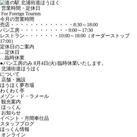
営業時間・定休日
For Foreign Tourists
今月の営業時間
売店
・・・・・・・・・・・・・
8:30～18:00
パン工房
・・・・・・・・・・
9:00～17:30
レストラン
・・・・・・・
10:00～18:00
（オーダーストップ
17:00）
定休日のご案内
…定休日
…臨時休業
●パン工房のみ 8月4日(火) 臨時休業いたします。
北浦街道ほうほく
について
店舗・施設
ほうほく夢市場
わくわく亭
メゾン・ド・ラメール
観光案内
ほっくん
お知らせ
イベント・月間奉仕品
スタッフブログ
ほっくん情報
オンライン