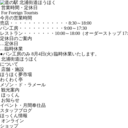
営業時間・定休日
For Foreign Tourists
今月の営業時間
売店
・・・・・・・・・・・・・
8:30～18:00
パン工房
・・・・・・・・・・
9:00～17:30
レストラン
・・・・・・・
10:00～18:00
（オーダーストップ 17:
定休日のご案内
…定休日
…臨時休業
●パン工房のみ 8月4日(火) 臨時休業いたします。
北浦街道ほうほく
について
店舗・施設
ほうほく夢市場
わくわく亭
メゾン・ド・ラメール
観光案内
ほっくん
お知らせ
イベント・月間奉仕品
スタッフブログ
ほっくん情報
オンライン
ショップ