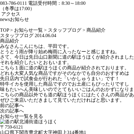
083-786-0111
電話受付時間：8:30～18:00
（冬季は17:00）
アクセス
news
お知らせ
TOP
>
お知らせ一覧
>
スタッフブログ
>
商品紹介
スタッフブログ
2014.06.04
商品紹介
みなさんこんにちは、平田です。
とうとう雨が降り始め梅雨に入ったなーと感じますね。
さて、今日は先日山口新聞に道の駅ほうほくが紹介されました
それを紹介したいとおもいます。
こちら１面に道の駅ほうほくの商品が紹介されております。
どれも大変人気な商品ですがそのなかでも自分のおすすめは
先日店内で試食会が行われた「いかしゅうまい」です！
特牛イカを使用した商品ですのでお土産にもぴったりですし
味もたいへん美味しいのでとてもいいごはんのおかずになりま
こちらの商品以外でも道の駅ほうほくにはたくさんの商品があ
ぜひご来店いただきまして見ていただければと思います。
前の記事へ
次の記事へ
お知らせ一覧を見る
〒759-6121
山口県下関市豊北町大字神田上314番地1