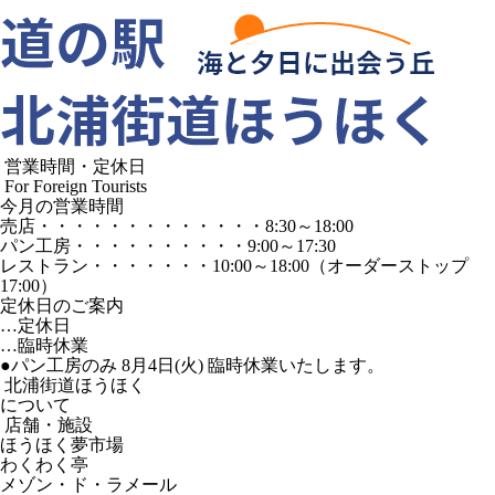
営業時間・定休日
For Foreign Tourists
今月の営業時間
売店
・・・・・・・・・・・・・
8:30～18:00
パン工房
・・・・・・・・・・
9:00～17:30
レストラン
・・・・・・・
10:00～18:00
（オーダーストップ
17:00）
定休日のご案内
…定休日
…臨時休業
●パン工房のみ 8月4日(火) 臨時休業いたします。
北浦街道ほうほく
について
店舗・施設
ほうほく夢市場
わくわく亭
メゾン・ド・ラメール