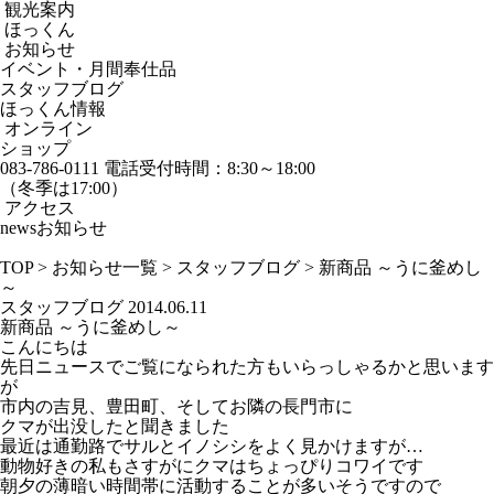
観光案内
ほっくん
お知らせ
イベント・月間奉仕品
スタッフブログ
ほっくん情報
オンライン
ショップ
083-786-0111
電話受付時間：8:30～18:00
（冬季は17:00）
アクセス
news
お知らせ
TOP
>
お知らせ一覧
>
スタッフブログ
>
新商品 ～うに釜めし
～
スタッフブログ
2014.06.11
新商品 ～うに釜めし～
こんにちは
先日ニュースでご覧になられた方もいらっしゃるかと思います
が
市内の吉見、豊田町、そしてお隣の長門市に
クマが出没したと聞きました
最近は通勤路でサルとイノシシをよく見かけますが…
動物好きの私もさすがにクマはちょっぴりコワイです
朝夕の薄暗い時間帯に活動することが多いそうですので