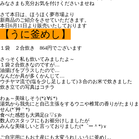
みなさまも充分お気を付けくださいませね
さて本日は、ほうほく夢市場より
新商品のご紹介をさせていただきます。
本日6月11日より販売いたしております
【うに釜めし】
１袋 ２合炊き 864円でございます
さっそく私も炊いてみましたよ～
１袋２合炊きなのですが…
油揚げをプラスしたので…
なんだか具が多くかんじて…
ウチヤマ流で(塩を少し足しまして)３合のお米で炊きました
炊き立ての写真はコチラ
わぁ～美味しそう(*≧∀≦*)
湯気から我先にと自己主張をするウニや椎茸の香りがたまりま
せん(*´艸｀*)
食べた感想も大満足(≧▽≦)b
数人のスタッフにもお裾分けしましたが
みんな美味しいと言っておりました(*゜ー＾*)ｖ
ご自宅用にもお土産にも大変うれしいうに釜めし。