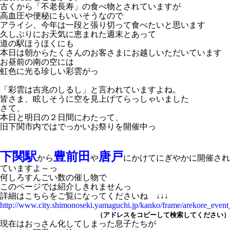
古くから「不老長寿」の食べ物とされていますが
高血圧や便秘にもいいそうなので
アライシ、今年は一段と張り切って食べたいと思います
久しぶりにお天気に恵まれた週末とあって
道の駅ほうほくにも
本日は朝からたくさんのお客さまにお越しいただいています
お昼前の南の空には
虹色に光る珍しい彩雲がっ
「彩雲は吉兆のしるし」と言われていますよね。
皆さま、眩しそうに空を見上げてらっしゃいました
さて、
本日と明日の２日間にわたって、
旧下関市内ではでっかいお祭りを開催中っ
下関駅
豊前田
唐戸
から
や
にかけてにぎやかに開催され
ていますよ～っ
何しろすんごい数の催し物で
このページでは紹介しきれませんっ
詳細はこちらをご覧になってくださいね ↓↓↓
http://www.city.shimonoseki.yamaguchi.jp/kanko/frame/arekore_even
（アドレスをコピーして検索してください）
現在はおっさん化してしまった息子たちが