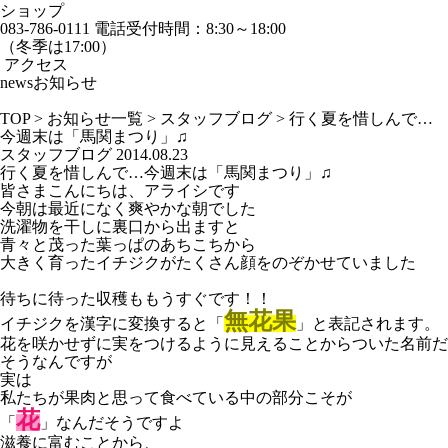
ショップ
083-786-0111
電話受付時間：8:30～18:00
（冬季は17:00）
アクセス
news
お知らせ
TOP
>
お知らせ一覧
>
スタッフブログ
>
行く夏を惜しんで…
今週末は「馬関まつり」♫
スタッフブログ
2014.08.23
行く夏を惜しんで…今週末は「馬関まつり」♫
皆さまこんにちは、アライシです
今朝は最近になく爽やかな朝でした
洗濯物を干しに裏口から出ますと
青々と茂った葉っぱのあちこちから
大きく育ったイチジクがたくさん顔をのぞかせていました
待ちに待った収穫ももうすぐです！！
無花果
イチジクを漢字に変換すると「
」と表記されます。
花を咲かせずに実をつけるように見えることからついた名前だ
そうなんですが
実は
私たちが果肉と思って食べている中の部分こそが
花
「
」なんだそうですよ
滋養に富むことから、