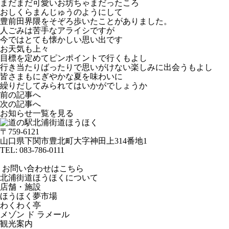
まだまだ可愛いお坊ちゃまだったころ
おしくらまんじゅうのようにして
豊前田界隈をそぞろ歩いたことがありました。
人ごみは苦手なアライシですが
今ではとても懐かしい思い出です
お天気も上々
目標を定めてピンポイントで行くもよし
行き当たりばったりで思いがけない楽しみに出会うもよし
皆さまもにぎやかな夏を味わいに
繰りだしてみられてはいかがでしょうか
前の記事へ
次の記事へ
お知らせ一覧を見る
〒759-6121
山口県下関市豊北町大字神田上314番地1
TEL:
083-786-0111
お問い合わせはこちら
北浦街道ほうほくについて
店舗・施設
ほうほく夢市場
わくわく亭
メゾン ド ラメール
観光案内