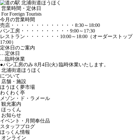
営業時間・定休日
For Foreign Tourists
今月の営業時間
売店
・・・・・・・・・・・・・
8:30～18:00
パン工房
・・・・・・・・・・
9:00～17:30
レストラン
・・・・・・・
10:00～18:00
（オーダーストップ
17:00）
定休日のご案内
…定休日
…臨時休業
●パン工房のみ 8月4日(火) 臨時休業いたします。
北浦街道ほうほく
について
店舗・施設
ほうほく夢市場
わくわく亭
メゾン・ド・ラメール
観光案内
ほっくん
お知らせ
イベント・月間奉仕品
スタッフブログ
ほっくん情報
オンライン