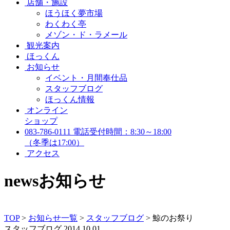
店舗・施設
ほうほく夢市場
わくわく亭
メゾン・ド・ラメール
観光案内
ほっくん
お知らせ
イベント・月間奉仕品
スタッフブログ
ほっくん情報
オンライン
ショップ
083-786-0111
電話受付時間：8:30～18:00
（冬季は17:00）
アクセス
news
お知らせ
TOP
>
お知らせ一覧
>
スタッフブログ
>
鯨のお祭り
スタッフブログ
2014.10.01