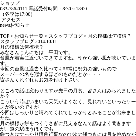
ショップ
083-786-0111
電話受付時間：8:30～18:00
（冬季は17:00）
アクセス
news
お知らせ
TOP
>
お知らせ一覧
>
スタッフブログ
>
月の模様は何模様？
スタッフブログ
2014.10.11
月の模様は何模様？
みなさんこんにちは、平田です。
台風が着実に近づいてきてますね、朝から強い風が吹いていま
す。
今回の台風は過去と比べても非常に勢力の強いもので
スーパーの名を冠するほどのものだとか・・・
皆さんくれぐれもお気を付け下さい。
ところで話は変わりますが先日の月食、皆さんはみられました
か？
こういう時はいまいち天気がよくなく、見れないといったケー
スが多いのですが
今回はしっかりと晴れてくれてしっかりとみることが出来まし
たね。
月の模様が餅をつくうさぎに見えるなんて話はよく聞きます
が、道の駅ほうほくでも
餅つきはすっかり恒例行事なので次の餅つきには月を眺めなが