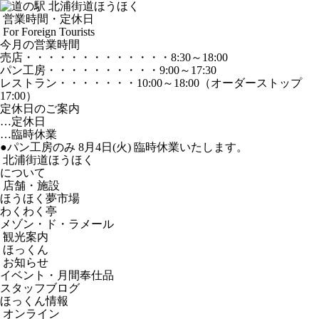
営業時間・定休日
For Foreign Tourists
今月の営業時間
売店
・・・・・・・・・・・・・
8:30～18:00
パン工房
・・・・・・・・・・
9:00～17:30
レストラン
・・・・・・・
10:00～18:00
（オーダーストップ
17:00）
定休日のご案内
…定休日
…臨時休業
●パン工房のみ 8月4日(火) 臨時休業いたします。
北浦街道ほうほく
について
店舗・施設
ほうほく夢市場
わくわく亭
メゾン・ド・ラメール
観光案内
ほっくん
お知らせ
イベント・月間奉仕品
スタッフブログ
ほっくん情報
オンライン