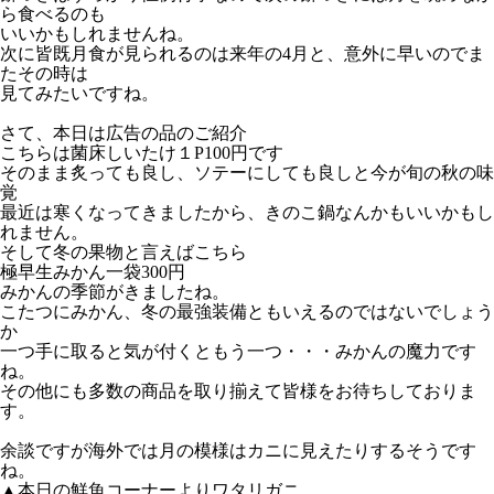
ら食べるのも
いいかもしれませんね。
次に皆既月食が見られるのは来年の4月と、意外に早いのでま
たその時は
見てみたいですね。
さて、本日は広告の品のご紹介
こちらは菌床しいたけ１P100円です
そのまま炙っても良し、ソテーにしても良しと今が旬の秋の味
覚
最近は寒くなってきましたから、きのこ鍋なんかもいいかもし
れません。
そして冬の果物と言えばこちら
極早生みかん一袋300円
みかんの季節がきましたね。
こたつにみかん、冬の最強装備ともいえるのではないでしょう
か
一つ手に取ると気が付くともう一つ・・・みかんの魔力です
ね。
その他にも多数の商品を取り揃えて皆様をお待ちしておりま
す。
余談ですが海外では月の模様はカニに見えたりするそうです
ね。
▲本日の鮮魚コーナーよりワタリガニ