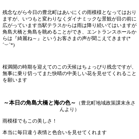
残念ながら今日の豊北町はあいにくの雨模様となってはおり
ますが、いつもと変わりなくダイナミックな景観が目の前に
広がっています
当駅テラスからは雨は降り続いてはいますが
角島大橋と角島を眺めることができ、エントランスホールか
らは『綺麗ね～』というお客さまの声が聞こえてきます
(*
´︶`*)
桜満開の時期を迎えてのこの天候はちょっぴり残念ですが、
無事に乗り切ってまた快晴の中美しい花を見せてくれること
を願います
～本日の角島大橋と海の色～
（豊北町地域政策課末永さ
んより）
雨模様でもこの美しさ！
本当に毎日違う表情と色合いを見せてくれます