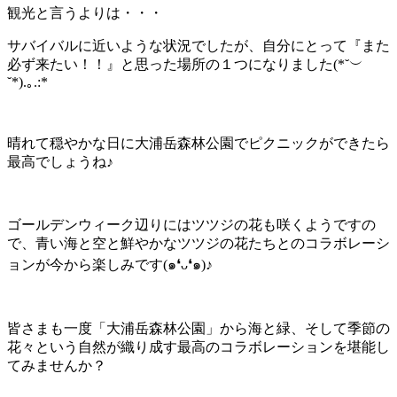
観光と言うよりは・・・
サバイバルに近いような状況でしたが、自分にとって『また
必ず来たい！！』と思った場所の１つになりました(*˘︶
˘*).｡.:*
晴れて穏やかな日に大浦岳森林公園でピクニックができたら
最高でしょうね♪
ゴールデンウィーク辺りにはツツジの花も咲くようですの
で、青い海と空と鮮やかなツツジの花たちとのコラボレーシ
ョンが今から楽しみです(๑❛ᴗ❛๑)♪
皆さまも一度「大浦岳森林公園」から海と緑、そして季節の
花々という自然が織り成す最高のコラボレーションを堪能し
てみませんか？