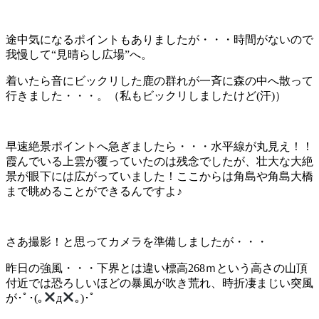
途中気になるポイントもありましたが・・・時間がないので
我慢して“見晴らし広場”へ。
着いたら音にビックリした鹿の群れが一斉に森の中へ散って
行きました・・・。（私もビックリしましたけど(汗)）
早速絶景ポイントへ急ぎましたら・・・水平線が丸見え！！
霞んでいる上雲が覆っていたのは残念でしたが、壮大な大絶
景が眼下には広がっていました！ここからは角島や角島大橋
まで眺めることができるんですよ♪
さあ撮影！と思ってカメラを準備しましたが・・・
昨日の強風・・・下界とは違い標高268ｍという高さの山頂
付近では恐ろしいほどの暴風が吹き荒れ、時折凄まじい突風
が･ﾟ･(｡
д
｡)･ﾟ