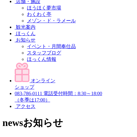
店舗・施設
ほうほく夢市場
わくわく亭
メゾン・ド・ラメール
観光案内
ほっくん
お知らせ
イベント・月間奉仕品
スタッフブログ
ほっくん情報
オンライン
ショップ
083-786-0111
電話受付時間：8:30～18:00
（冬季は17:00）
アクセス
news
お知らせ