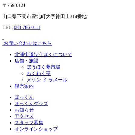
〒759-6121
山口県下関市豊北町大字神田上314番地1
TEL:
083-786-0111
お問い合わせはこちら
北浦街道ほうほくについて
店舗・施設
ほうほく夢市場
わくわく亭
メゾン ド ラメール
観光案内
ほっくん
ほっくんグッズ
お知らせ
アクセス
スタッフ募集
オンラインショップ