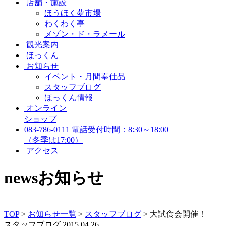
店舗・施設
ほうほく夢市場
わくわく亭
メゾン・ド・ラメール
観光案内
ほっくん
お知らせ
イベント・月間奉仕品
スタッフブログ
ほっくん情報
オンライン
ショップ
083-786-0111
電話受付時間：8:30～18:00
（冬季は17:00）
アクセス
news
お知らせ
TOP
>
お知らせ一覧
>
スタッフブログ
>
大試食会開催！
スタッフブログ
2015.04.26