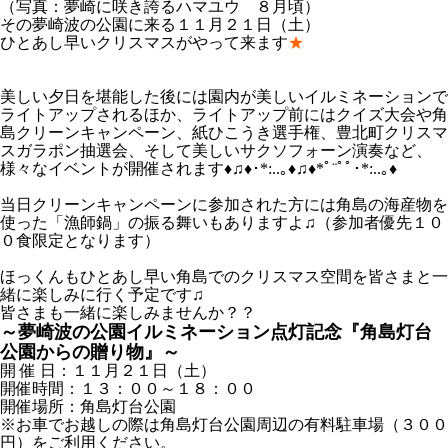
（写真：夢崎に咲き誇るハマユウ ８月頃
）
その夢崎波の公園に来る１１月２１日（土）
ひとあし早いクリスマスがやって来ます
★
美しい夕日を堪能した後には園内が美しいイルミネーションで
ライトアップされるほか、ライトアップ前にはクイズ大会や角
島クリーンキャンペーン、紙ひこうき選手権、豊北町クリスマ
スガラポン抽選会、そして美しいサクソフォーン演奏など、
様々なイベントが開催されます♦♫♦･*:..｡♦♫♦*ﾟ¨ﾟﾟ･*:..｡♦
当日クリーンキャンペーンに参加された方には角島の海産物を
使った「漁師鍋」の振る舞いもありますよ♫（参加者優先１０
０食限定となります）
ほっくんもひとあし早い角島でのクリスマス空間を皆さまと一
緒に楽しみに行く予定です♫
皆さまも一緒に楽しみませんか？？
～夢崎波の公園イルミネーション点灯記念『角島灯台
公園からの贈り物』～
開 催 日：１１月２１日（土）
開催時間：１３：００～１８：００
開催場所：角島灯台公園
※お車でお越しの際は角島灯台公園周辺の有料駐車場（３００
円）をご利用ください。