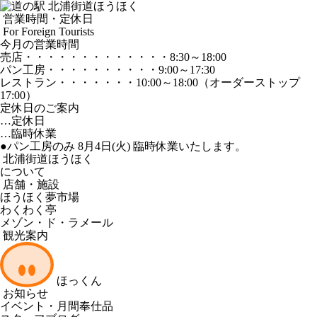
営業時間・定休日
For Foreign Tourists
今月の営業時間
売店
・・・・・・・・・・・・・
8:30～18:00
パン工房
・・・・・・・・・・
9:00～17:30
レストラン
・・・・・・・
10:00～18:00
（オーダーストップ
17:00）
定休日のご案内
…定休日
…臨時休業
●パン工房のみ 8月4日(火) 臨時休業いたします。
北浦街道ほうほく
について
店舗・施設
ほうほく夢市場
わくわく亭
メゾン・ド・ラメール
観光案内
ほっくん
お知らせ
イベント・月間奉仕品