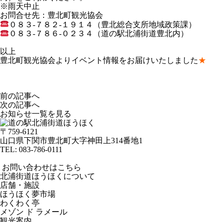
※雨天中止
お問合せ先：豊北町観光協会
０８３-７８２-１９１４（豊北総合支所地域政策課）
０８３-７８６-０２３４（道の駅北浦街道豊北内）
以上
豊北町観光協会よりイベント情報をお届けいたしました
★
前の記事へ
次の記事へ
お知らせ一覧を見る
〒759-6121
山口県下関市豊北町大字神田上314番地1
TEL:
083-786-0111
お問い合わせはこちら
北浦街道ほうほくについて
店舗・施設
ほうほく夢市場
わくわく亭
メゾン ド ラメール
観光案内