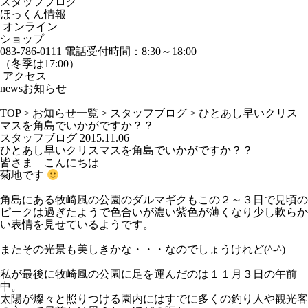
スタッフブログ
ほっくん情報
オンライン
ショップ
083-786-0111
電話受付時間：8:30～18:00
（冬季は17:00）
アクセス
news
お知らせ
TOP
>
お知らせ一覧
>
スタッフブログ
>
ひとあし早いクリス
マスを角島でいかがですか？？
スタッフブログ
2015.11.06
ひとあし早いクリスマスを角島でいかがですか？？
皆さま こんにちは
菊地です
角島にある牧崎風の公園のダルマギクもこの２～３日で見頃の
ピークは過ぎたようで色合いが濃い紫色が薄くなり少し軟らか
い表情を見せているようです。
またその光景も美しきかな・・・なのでしょうけれど(^-^)
私が最後に牧崎風の公園に足を運んだのは１１月３日の午前
中。
太陽が燦々と照りつける園内にはすでに多くの釣り人や観光客