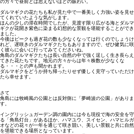
の方々で昼前とは思えないほどの賑わい。
ダルマギクの花たちも私が見た中で一番美しく力強い姿を見せ
てくれていたような気がします。
ほんの少しの滞在時間でしたが、見渡す限り広がる海とダルマ
ギクが花開き紫色に染まる幻想的な景観を堪能することができ
ました。
今後はピークも過ぎ花の数も少なくなっては行くのでしょうけ
れど、遅咲きのダルマギクたちもありますので、ぜひ健気に咲
く彼らに会いに行ってみてくださいね。
角島のダルマギクたちは長い自然の中で強く逞しく生き長らえ
てきた花たちです。地元の方々からは年々株数が少なくな
る・・・との声も聞かれます。
ダルマギクをどうか持ち帰ったりせず優しく見守っていただけ
たら幸せます。
さて
角島には牧崎風の公園とは反対側に「夢崎波の公園」がありま
す。
イングリッシュガーデン調の園内には今も現役で海の安全を守
る「角島灯台」があるほか、ハマユウ、スイセン、ハマヒルガ
オなどの花々が一年を通じて咲き競い、美しい景観と共に自然
を堪能できる場所となっています。