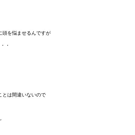
に頭を悩ませるんですが
・・・
ことは間違いないので
～