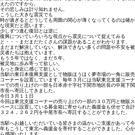
えたのですから。
その悲しみは計り知れません。
こうした大きな震災でも
時が過ぎるとどうしても周囲の関心が薄くなってくるのは確か
な現実だと思います。
少しずつ進む復旧とは逆に
復興についていろいろな視点から震災について捉えてみる
と・・・まだまだたくさんの課題があることがわかります。
まだまだ解決していない、解決できない多くの問題や不安を被
災者たちは抱えています。
もう５年ではなく、まだ５年。
被災地に歩み寄って欲しい。
もっと身近に感じて欲しい。
当駅の東日本復興支援として物販ほうほく夢市場の一角に販売
コーナーを設置しています。毎年３月には当駅東北支援コーナ
ーでの売り上げの一部を日本赤十字社下関市地区長の中尾下関
市長へ寄託してきました。
今日３月１１日
今回は東北支援コーナーの売り上げの一部の３０万円と物販ス
ペースに設置している募金箱に寄せられた義援金も伏せて合計
３２４，２６２円を中尾市長へ寄託することができました。
当駅へお越しいただいている皆さまの温かいご支援があって今
年もこうして東北へ義援金を寄付することができました。心か
ら感謝いたします。