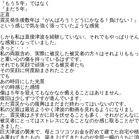
『もう５年』ではなく
『まだ５年』
正直
震災発生後数年は『がんばろう！どうにかなる！負けない！』
という感じで気を強く張っていたような感覚
しかも私は直接津波を経験していない。それでもやっぱりそん
な感覚になっていました。
きっと・・・
私の両親含め、実際に被災した被災者の方々はそれよりももっ
と重い心の傷を持っているはずです。
それでも笑顔で頑張ってる被災者たち
その笑顔に何度励まされたことか
でも
あの時目にした光景
その時感じた感情
傷は５年を迎えてもなかなか癒えることはありません。
復旧は少しずつですが進んでいます。
ただ震災からの復興はまだまだ終わってはいないのです。
私の父親は最近ようやく津波の動画を見れるようになりまし
た。震災後はさすがに目を伏せることも多く、それがどんなに
被災者にとってはストレスになることなのか感じ取ることがで
きました。
巨大津波の襲来で、母とコツコツお金を貯めて建てた自宅や積
み重ねてきたもの、築き上げてきたものが全部一瞬のうちに消