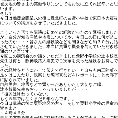
被災地の皆さまの笑顔作りに少しでもお役に立てれば幸いと思
います。
そして
今日は義援金贈呈式の後に豊北町の粟野小学校で東日本大震災
についての講演をさせていただきました。
こういった形でも講演は初めての経験だったので緊張しました
が、自分が知る津波や地震についてや、今日この日に何が起こ
ったのか・・・皆さんの経験談などを聞きながら約３０分お話
させていただきました。本当に貴重な機会を与えていただき感
謝のひと言です。
今回この講演会のお話をいただきました粟野小学校の辻本校長
先生は何と、阪神淡路大震災でご実家を失った経験をお持ちで
した。
その経験をどうにかして伝えて行きたい！と自らも南三陸町へ
足をはこんだり、視察した際写真などをレポートにまとめ廊下
に貼られていました。
自然災害、地震などで繋がったありがたく大切なご縁。
辻本校長先生もおっしゃっていましたが・・・
『復興は終わっていない。
もう５年ではなくまだ５年なんです。』
今日は講演の後に粟野地区の方々、そして粟野小学校の児童の
皆さまと
１４時４６分
東北の方向を向き一緒に黙祷を捧げることができました。ご協