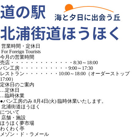
営業時間・定休日
For Foreign Tourists
今月の営業時間
売店
・・・・・・・・・・・・・
8:30～18:00
パン工房
・・・・・・・・・・
9:00～17:30
レストラン
・・・・・・・
10:00～18:00
（オーダーストップ
17:00）
定休日のご案内
…定休日
…臨時休業
●パン工房のみ 8月4日(火) 臨時休業いたします。
北浦街道ほうほく
について
店舗・施設
ほうほく夢市場
わくわく亭
メゾン・ド・ラメール