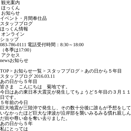
観光案内
ほっくん
お知らせ
イベント・月間奉仕品
スタッフブログ
ほっくん情報
オンライン
ショップ
083-786-0111
電話受付時間：8:30～18:00
（冬季は17:00）
アクセス
news
お知らせ
TOP
>
お知らせ一覧
>
スタッフブログ
>
あの日から５年目
スタッフブログ
2016.03.11
あの日から５年目
皆さま こんにちは 菊地です。
今日はあの東日本大震災が発生してちょうど５年目の３月１１
日です。
５年前の今日
巨大地震が三陸沖で発生し、その数十分後に誰もが予想をして
いなかったほど巨大な津波が沿岸部を襲いみるみる慣れ親しん
だ街や尊い命を奪い去りました。
あの日から５年
私にとっては