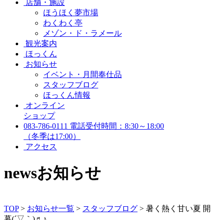
店舗・施設
ほうほく夢市場
わくわく亭
メゾン・ド・ラメール
観光案内
ほっくん
お知らせ
イベント・月間奉仕品
スタッフブログ
ほっくん情報
オンライン
ショップ
083-786-0111
電話受付時間：8:30～18:00
（冬季は17:00）
アクセス
news
お知らせ
TOP
>
お知らせ一覧
>
スタッフブログ
>
暑く熱く甘い夏 開
幕(´▽｀)♬♪