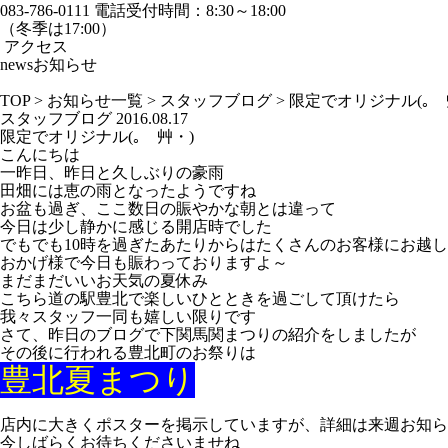
083-786-0111
電話受付時間：8:30～18:00
（冬季は17:00）
アクセス
news
お知らせ
TOP
>
お知らせ一覧
>
スタッフブログ
>
限定でオリジナル(｡ゝ
スタッフブログ
2016.08.17
限定でオリジナル(｡ゝ艸・)
こんにちは
一昨日、昨日と久しぶりの豪雨
田畑には恵の雨となったようですね
お盆も過ぎ、ここ数日の賑やかな朝とは違って
今日は少し静かに感じる開店時でした
でもでも10時を過ぎたあたりからはたくさんのお客様にお越
おかげ様で今日も賑わっておりますよ～
まだまだいいお天気の夏休み
こちら道の駅豊北で楽しいひとときを過ごして頂けたら
我々スタッフ一同も嬉しい限りです
さて、昨日のブログで下関馬関まつりの紹介をしましたが
その後に行われる豊北町のお祭りは
豊北夏まつり
店内に大きくポスターを掲示していますが、詳細は来週お知ら
今しばらくお待ちくださいませね