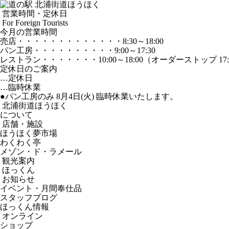
営業時間・定休日
For Foreign Tourists
今月の営業時間
売店
・・・・・・・・・・・・・
8:30～18:00
パン工房
・・・・・・・・・・
9:00～17:30
レストラン
・・・・・・・
10:00～18:00
（オーダーストップ 17:
定休日のご案内
…定休日
…臨時休業
●パン工房のみ 8月4日(火) 臨時休業いたします。
北浦街道ほうほく
について
店舗・施設
ほうほく夢市場
わくわく亭
メゾン・ド・ラメール
観光案内
ほっくん
お知らせ
イベント・月間奉仕品
スタッフブログ
ほっくん情報
オンライン
ショップ