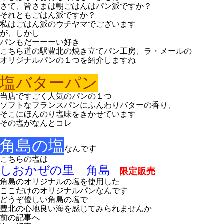
さて、皆さまは朝ごはんはパン派ですか？
それともごはん派ですか？
私はごはん派のウチヤマでございます
が、しかし
パンもだーーーい好き
こちら道の駅豊北の焼き立てパン工房、ラ・メールの
オリジナルパンの１つを紹介しますね
塩バターパン
当店ですごく人気のパンの１つ
ソフトなフランスパンにふんわりバターの香り、
そこにほんのり塩味をきかせています
その塩がなんとコレ
角島の塩
なんです
こちらの塩は
しおかぜの里 角島
限定販売
角島のオリジナルの塩を使用した
ここだけのオリジナルパンなんです
どうぞ優しい角島の塩で
豊北の心地良い海を感じてみられませんか
前の記事へ