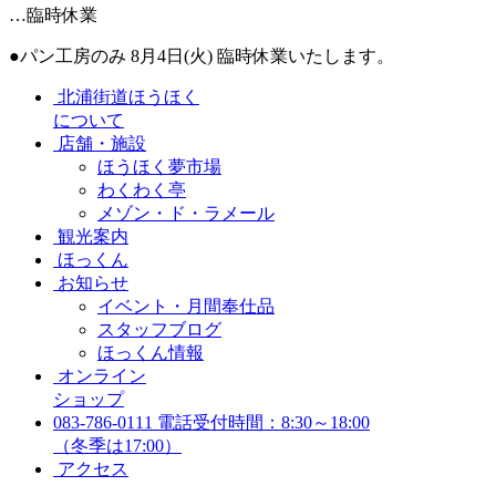
…臨時休業
●パン工房のみ 8月4日(火) 臨時休業いたします。
北浦街道ほうほく
について
店舗・施設
ほうほく夢市場
わくわく亭
メゾン・ド・ラメール
観光案内
ほっくん
お知らせ
イベント・月間奉仕品
スタッフブログ
ほっくん情報
オンライン
ショップ
083-786-0111
電話受付時間：8:30～18:00
（冬季は17:00）
アクセス