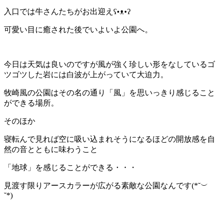
入口では牛さんたちがお出迎えʕ•ᴥ•ʔ
可愛い目に癒された後でいよいよ公園へ。
今日は天気は良いのですが風が強く珍しい形をなしているゴ
ツゴツした岩には白波が上がっていて大迫力。
牧崎風の公園はその名の通り「風」を思いっきり感じること
ができる場所。
そのほか
寝転んで見れば空に吸い込まれそうになるほどの開放感を自
然の音とともに味わうこと
「地球」を感じることができる・・・
見渡す限りアースカラーが広がる素敵な公園なんです(*˘︶
˘*)