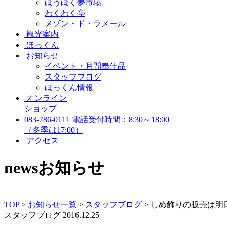
ほうほく夢市場
わくわく亭
メゾン・ド・ラメール
観光案内
ほっくん
お知らせ
イベント・月間奉仕品
スタッフブログ
ほっくん情報
オンライン
ショップ
083-786-0111
電話受付時間：8:30～18:00
（冬季は17:00）
アクセス
news
お知らせ
TOP
>
お知らせ一覧
>
スタッフブログ
>
しめ飾りの販売は明
スタッフブログ
2016.12.25