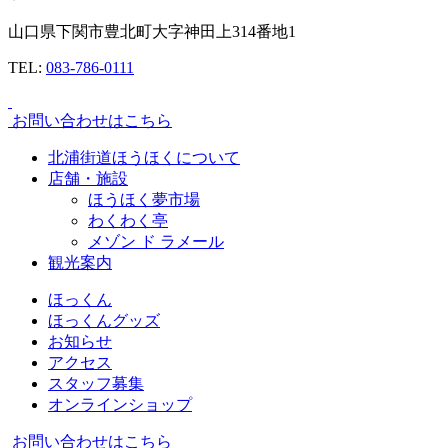
山口県下関市豊北町大字神田上314番地1
TEL:
083-786-0111
お問い合わせはこちら
北浦街道ほうほくについて
店舗・施設
ほうほく夢市場
わくわく亭
メゾン ド ラメール
観光案内
ほっくん
ほっくんグッズ
お知らせ
アクセス
スタッフ募集
オンラインショップ
お問い合わせはこちら