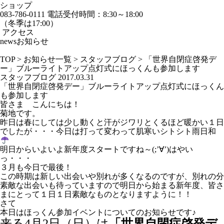
ショップ
083-786-0111
電話受付時間：8:30～18:00
（冬季は17:00）
アクセス
news
お知らせ
TOP
>
お知らせ一覧
>
スタッフブログ
>
「世界自閉症啓発デ
ー」ブルーライトアップ点灯式にほっくんも参加します
スタッフブログ
2017.03.31
「世界自閉症啓発デー」ブルーライトアップ点灯式にほっくん
も参加します
皆さま こんにちは！
菊地です。
昨日は春にしては少し動くと汗がジワリとくるほど暖かい１日
でしたが・・・今日は打って変わって肌寒いシトシト雨日和
明日からいよいよ新年度スタートですね～(;’∀’)はやい
っ・・・
３月も今日で最後！
この時期は新しい出会いや別れが多くなるのですが、別れの分
素敵な出会いも待っていますので明日から始まる新年度、皆さ
まにとって１日１日素敵なものとなりますように！！
さて
本日はほっくん参加イベントについてのお知らせです♪
来る4月2日（日）は
「世界自閉症啓発デ