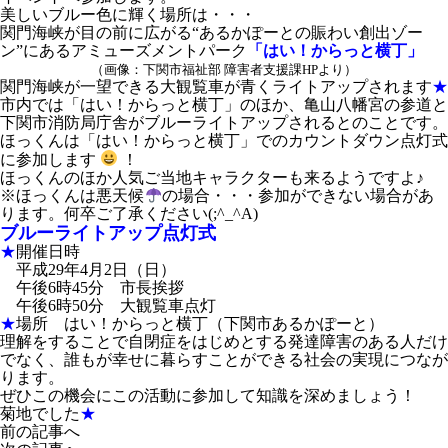
美しいブルー色に輝く場所は・・・
関門海峡が目の前に広がる“あるかぽーとの賑わい創出ゾー
ン”にあるアミューズメントパーク
「はい！からっと横丁」
（画像：下関市福祉部 障害者支援課HPより）
関門海峡が一望できる大観覧車が青くライトアップされます
★
市内では「はい！からっと横丁」のほか、亀山八幡宮の参道と
下関市消防局庁舎がブルーライトアップされるとのことです。
ほっくんは「はい！からっと横丁」でのカウントダウン点灯式
に参加します
！
ほっくんのほか人気ご当地キャラクターも来るようですよ♪
※ほっくんは悪天候
の場合・・・参加ができない場合があ
ります。何卒ご了承ください(;^_^A)
ブルーライトアップ点灯式
★
開催日時
平成29年4月2日（日）
午後6時45分 市長挨拶
午後6時50分 大観覧車点灯
★
場所 はい！からっと横丁（下関市あるかぽーと）
理解をすることで自閉症をはじめとする発達障害のある人だけ
でなく、誰もが幸せに暮らすことができる社会の実現につなが
ります。
ぜひこの機会にこの活動に参加して知識を深めましょう！
菊地でした
★
前の記事へ