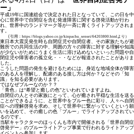
ー」
平成19年に国連総会で決定された日となっていて、この日を中
心に世界中で自閉症を含む発達障害に関する啓発活動が行わ
れ、世界中のランドマーク等が一斉に青くライトアップされま
す。
（
引用：https://blogs.yahoo.co.jp/kinpachu_sensei/64203800.htmlより）
東日本大震災発生時も自閉症児や自閉症者、その家族たちが避
難所での共同生活の中、周囲の方々の障害に対する理解や知識
が少ないがためにうまく生活に溶け込めないといった問題や自
閉症児や障害者の孤立化・・・などが報道されたことがありま
した。
こうした問題の発生を避けるためには、身近な地域全体が障害
のある人を理解し、配慮のある接し方は何か？などその「知
識」を知る必要があります。
では
なぜブルーなのか？？
「青色」は“希望と癒しの色”といわれていますよね。
自閉症の人とその家族にとって、心が癒され平穏な生活を送る
ことができるように、と世界中をブルー色に彩り、人々へ自閉
症への理解啓発を求め、そして世界中に繋がっていくという願
いを込めて、その癒しの色「ブルー」でライトアップされてい
るのです。
当駅キャラクターのほっくんも市内で開催される「世界自閉症
啓発デー」のブルーライトアップ事業で行われるライトアップ
イベントへ参加します。