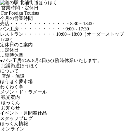
営業時間・定休日
For Foreign Tourists
今月の営業時間
売店
・・・・・・・・・・・・・
8:30～18:00
パン工房
・・・・・・・・・・
9:00～17:30
レストラン
・・・・・・・
10:00～18:00
（オーダーストップ
17:00）
定休日のご案内
…定休日
…臨時休業
●パン工房のみ 8月4日(火) 臨時休業いたします。
北浦街道ほうほく
について
店舗・施設
ほうほく夢市場
わくわく亭
メゾン・ド・ラメール
観光案内
ほっくん
お知らせ
イベント・月間奉仕品
スタッフブログ
ほっくん情報
オンライン