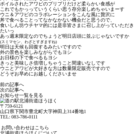
ボイルされたアワビのプリプリだけど柔らかい食感が
これでもかっっていうくらい思う存分楽しめちゃいまーす
ウニ＆アワビのコラボレーションをこんな風に贅沢に
丼で食べることって
なかなかない機会だと思うので、
食いしん坊ウチヤマ的には
是非皆さまに召し上がっていただき
たいっ
あっ週末限定なのでちょうど明日店頭に並ぶじゃないですか
(スミマセン、わざとすぎますね)
明日は天候も回復するみたいですので
外の景色を楽しみながらでもヨシ
お日様の下で食べるもヨシ
きっと美味しさ倍増しちゃうこと間違いなしです
ウニとアワビが大好きな方は数量限定販売ですので
どうぞお早めにお越しくださいませ
前の記事へ
次の記事へ
お知らせ一覧を見る
〒759-6121
山口県下関市豊北町大字神田上314番地1
TEL:
083-786-0111
お問い合わせはこちら
北浦街道ほうほくについて