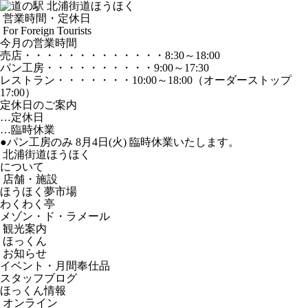
営業時間・定休日
For Foreign Tourists
今月の営業時間
売店
・・・・・・・・・・・・・
8:30～18:00
パン工房
・・・・・・・・・・
9:00～17:30
レストラン
・・・・・・・
10:00～18:00
（オーダーストップ
17:00）
定休日のご案内
…定休日
…臨時休業
●パン工房のみ 8月4日(火) 臨時休業いたします。
北浦街道ほうほく
について
店舗・施設
ほうほく夢市場
わくわく亭
メゾン・ド・ラメール
観光案内
ほっくん
お知らせ
イベント・月間奉仕品
スタッフブログ
ほっくん情報
オンライン