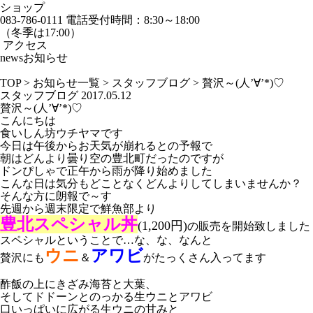
ショップ
083-786-0111
電話受付時間：8:30～18:00
（冬季は17:00）
アクセス
news
お知らせ
TOP
>
お知らせ一覧
>
スタッフブログ
>
贅沢～(人’∀’*)♡
スタッフブログ
2017.05.12
贅沢～(人’∀’*)♡
こんにちは
食いしん坊ウチヤマです
今日は午後からお天気が崩れるとの予報で
朝はどんより曇り空の豊北町だったのですが
ドンぴしゃで正午から雨が降り始めました
こんな日は気分もどことなくどんよりしてしまいませんか？
そんな方に朗報で～す
先週から週末限定で鮮魚部より
豊北スペシャル丼
(1,200円)
の販売を開始致しました
スペシャルということで…な、な、なんと
ウニ
アワビ
贅沢にも
＆
がたっくさん入ってます
酢飯の上にきざみ海苔と大葉、
そしてドドーンとのっかる
生ウニとアワビ
口いっぱいに広がる生ウニの甘みと