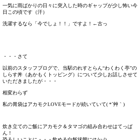
一気に雨ばかりの日々に突入した時のギャップが少し怖い今
日この頃です（汗）
洗濯するなら「今でしょ！！」ですよ！←古っ
・・・さて
以前のスタッフブログで、当駅のれすとらん“わくわく亭”の
しらす丼（あかもくトッピング）について少しお話しさせて
いただきましたが・・・
相変わらず
私の胃袋はアカモクLOVEモードが続いていて( *´艸｀)
炊き立てのご飯にアカモク＆タマゴの組み合わせはてっぱ
ん！
恐ろしいことに・・・
飲める白飯状態に(*ﾉωﾉ)