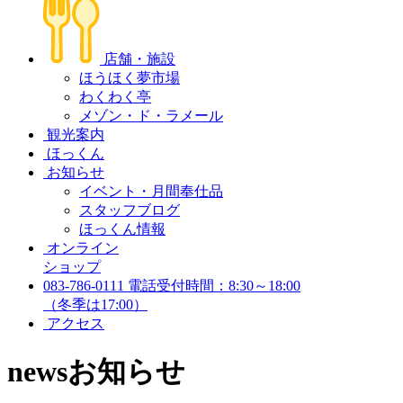
店舗・施設
ほうほく夢市場
わくわく亭
メゾン・ド・ラメール
観光案内
ほっくん
お知らせ
イベント・月間奉仕品
スタッフブログ
ほっくん情報
オンライン
ショップ
083-786-0111
電話受付時間：8:30～18:00
（冬季は17:00）
アクセス
news
お知らせ