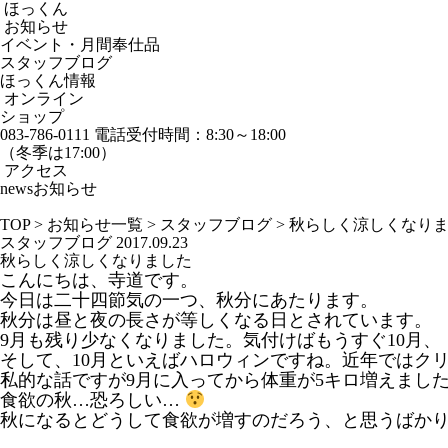
ほっくん
お知らせ
イベント・月間奉仕品
スタッフブログ
ほっくん情報
オンライン
ショップ
083-786-0111
電話受付時間：8:30～18:00
（冬季は17:00）
アクセス
news
お知らせ
TOP
>
お知らせ一覧
>
スタッフブログ
>
秋らしく涼しくなり
スタッフブログ
2017.09.23
秋らしく涼しくなりました
こんにちは、寺道です。
今日は二十四節気の一つ、秋分にあたります。
秋分は昼と夜の長さが等しくなる日とされています。
9月も残り少なくなりました。気付けばもうすぐ10月、
そして、10月といえばハロウィンですね。近年ではク
私的な話ですが9月に入ってから体重が5キロ増えまし
食欲の秋…恐ろしい…
秋になるとどうして食欲が増すのだろう、と思うばか