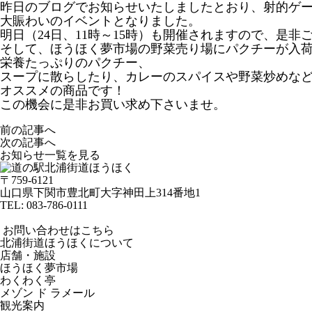
昨日のブログでお知らせいたしましたとおり、射的ゲ
大賑わいのイベントとなりました。
明日（24日、11時～15時）も開催されますので、是非
そして、ほうほく夢市場の野菜売り場にパクチーが入
栄養たっぷりのパクチー、
スープに散らしたり、カレーのスパイスや野菜炒めな
オススメの商品です！
この機会に是非お買い求め下さいませ。
前の記事へ
次の記事へ
お知らせ一覧を見る
〒759-6121
山口県下関市豊北町大字神田上314番地1
TEL:
083-786-0111
お問い合わせはこちら
北浦街道ほうほくについて
店舗・施設
ほうほく夢市場
わくわく亭
メゾン ド ラメール
観光案内