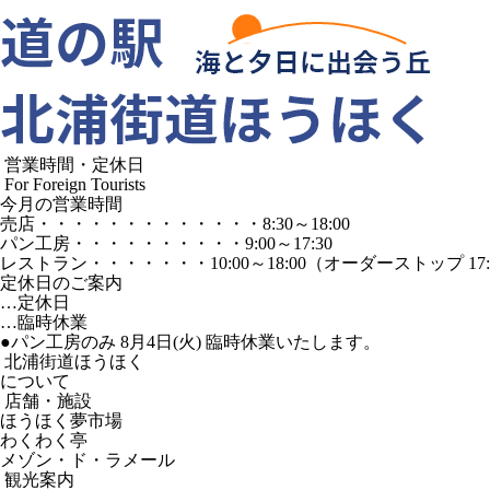
営業時間・定休日
For Foreign Tourists
今月の営業時間
売店
・・・・・・・・・・・・・
8:30～18:00
パン工房
・・・・・・・・・・
9:00～17:30
レストラン
・・・・・・・
10:00～18:00
（オーダーストップ 17:
定休日のご案内
…定休日
…臨時休業
●パン工房のみ 8月4日(火) 臨時休業いたします。
北浦街道ほうほく
について
店舗・施設
ほうほく夢市場
わくわく亭
メゾン・ド・ラメール
観光案内