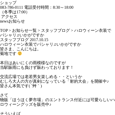
ショップ
083-786-0111
電話受付時間：8:30～18:00
（冬季は17:00）
アクセス
news
お知らせ
TOP
>
お知らせ一覧
>
スタッフブログ
>
ハロウィーン衣装で
パシャリ♫いかがですか
スタッフブログ
2017.10.15
ハロウィーン衣装でパシャリ♫いかがですか
皆さま、こんにちは。
菊地です
本日はあいにくの雨模様なのですが
当駅賑雨にも負けず賑わっております！
交流広場では老若男女楽しめる・・というか
むしろ大人の方が真剣になっている「射的大会」を開催中♪
皆さん本気です( ´艸｀)
さて
物販「ほうほく夢市場」のエントランス付近には可愛らしいハ
ロウィーングッズを販売中♪
そういえば