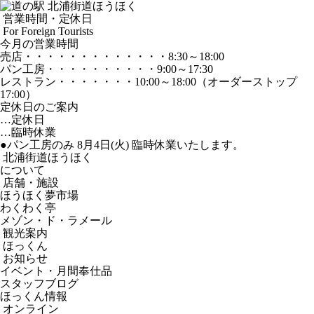
営業時間・定休日
For Foreign Tourists
今月の営業時間
売店
・・・・・・・・・・・・・
8:30～18:00
パン工房
・・・・・・・・・・
9:00～17:30
レストラン
・・・・・・・
10:00～18:00
（オーダーストップ
17:00）
定休日のご案内
…定休日
…臨時休業
●パン工房のみ 8月4日(火) 臨時休業いたします。
北浦街道ほうほく
について
店舗・施設
ほうほく夢市場
わくわく亭
メゾン・ド・ラメール
観光案内
ほっくん
お知らせ
イベント・月間奉仕品
スタッフブログ
ほっくん情報
オンライン