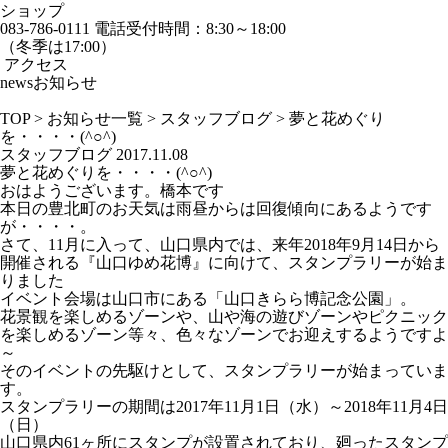
ショップ
083-786-0111
電話受付時間：8:30～18:00
（冬季は17:00）
アクセス
news
お知らせ
TOP
>
お知らせ一覧
>
スタッフブログ
>
夢と花めぐり
を・・・・(^○^)
スタッフブログ
2017.11.08
夢と花めぐりを・・・・(^○^)
おはようございます。橋本です
本日の豊北町のお天気は雨昼からは回復傾向にあるようです
が・・・・。
さて、11月に入って、山口県内では、来年2018年9月14日から
開催される『山口ゆめ花博』に向けて、スタンプラリーが始ま
りました
イベント会場は山口市にある「山口きらら博記念公園」。
花景観を楽しめるゾーンや、山や海の遊びゾーンやピクニック
を楽しめるゾーン等々、色々なゾーンでお迎えするようですよ
～
そのイベントの先駆けとして、スタンプラリーが始まっていま
す。
スタンプラリーの期間は2017年11月1日（水）～2018年11月4日
（日）
山口県内61ヶ所にスタンプが設置されており、廻ったスタンプ