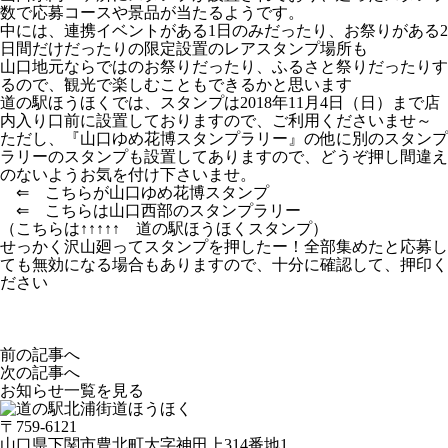
数で応募コースや景品が当たるようです。
中には、連携イベントがある1日のみだったり、お祭りがある2
日間だけだったりの限定設置のレアスタンプ場所も
山口地元ならではのお祭りだったり、ふるさと祭りだったりす
るので、観光で楽しむこともできるかと思います
道の駅ほうほくでは、スタンプは2018年11月4日（日）まで店
内入り口前に設置しておりますので、ご利用くださいませ～
ただし、『山口ゆめ花博スタンプラリー』の他に別のスタンプ
ラリーのスタンプも設置してありますので、どうぞ押し間違え
のないようお気を付け下さいませ。
⇐ こちらが山口ゆめ花博スタンプ
⇐ こちらは山口西部のスタンプラリー
（こちらは↑↑↑↑↑ 道の駅ほうほくスタンプ）
せっかく沢山廻ってスタンプを押したー！全部集めたと応募し
ても無効になる場合もありますので、十分に確認して、押印く
ださい
前の記事へ
次の記事へ
お知らせ一覧を見る
〒759-6121
山口県下関市豊北町大字神田上314番地1