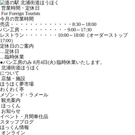
営業時間・定休日
For Foreign Tourists
今月の営業時間
売店
・・・・・・・・・・・・・
8:30～18:00
パン工房
・・・・・・・・・・
9:00～17:30
レストラン
・・・・・・・
10:00～18:00
（オーダーストップ
17:00）
定休日のご案内
…定休日
…臨時休業
●パン工房のみ 8月4日(火) 臨時休業いたします。
北浦街道ほうほく
について
店舗・施設
ほうほく夢市場
わくわく亭
メゾン・ド・ラメール
観光案内
ほっくん
お知らせ
イベント・月間奉仕品
スタッフブログ
ほっくん情報
オンライン