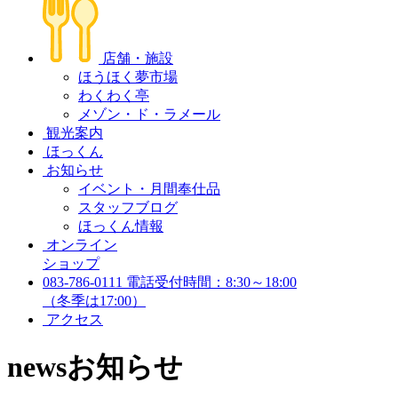
店舗・施設
ほうほく夢市場
わくわく亭
メゾン・ド・ラメール
観光案内
ほっくん
お知らせ
イベント・月間奉仕品
スタッフブログ
ほっくん情報
オンライン
ショップ
083-786-0111
電話受付時間：8:30～18:00
（冬季は17:00）
アクセス
news
お知らせ