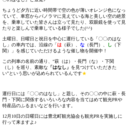
ちょうど夕方に近い時間帯で空の色が薄いオレンジ色になっ
ていて、車窓からパノラマに見えている海と美しい空の絶景
を、乗車していた皆さんは立って見たり、双眼鏡を使って見
たりと楽しんで乗車している様子でした(^^)
土曜日、日曜日と祝日を中心に運行している「〇〇のはな
し」の車内では、沿線の「
は
（萩）、
な
（長門）、
し
（下
関）」を感じていただけるような催し物を開催中！
この列車の名前の通り、“萩（は）・長門（な）・下関
（し）を巡り、素敵な
「はなし」
を見つけていただきた
い”という思いが込められているんです
★
運行日には「〇〇のはなし」と題し、その〇〇の中に萩・長
門・下関に関係するいろいろな内容を当てはめて観光PRや
特産品のふるまいなどを行います。
12月10日の日曜日には豊北町観光協会も観光PRを実施しに
行って来ますよ♪