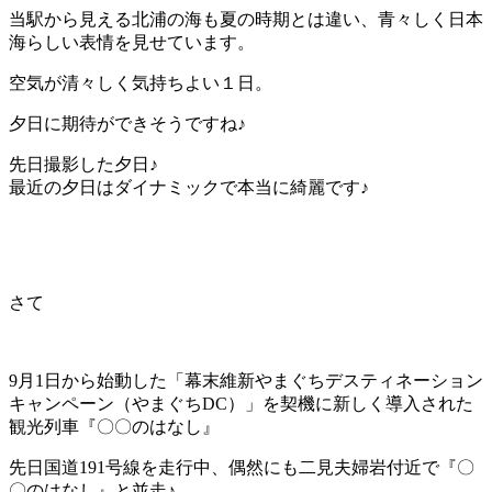
当駅から見える北浦の海も夏の時期とは違い、青々しく日本
海らしい表情を見せています。
空気が清々しく気持ちよい１日。
夕日に期待ができそうですね♪
先日撮影した夕日♪
最近の夕日はダイナミックで本当に綺麗です♪
さて
9月1日から始動した「幕末維新やまぐちデスティネーション
キャンペーン（やまぐちDC）」
を契機に新しく導入された
観光列車『〇〇のはなし』
先日国道191号線を走行中、偶然にも二見夫婦岩付近で『〇
〇のはなし』と並走♪