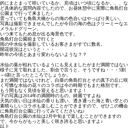
的にまとまって咲いているか、見頃はいつ頃になるか、、、な
ど具体的な質問内容でしたので、お昼休憩中に実際に角島灯台
公園まで行って来ました♪
雲っていても角島大橋からの海の色合いはやっぱり美しい。
写真は撮影できませんでしたが今日の海の色はクリーミーなエ
メラルドグリーン。
いつ来てもため息が出る海景色です。
角島灯台公園前まで行くと
雨の中水仙を撮影しているお客さまがすでに数名。
開花状況はというと・・・
昨年の今頃とあまり変わらないような？？
水仙の葉が枯れているようにも見えましたがまだ満開ではない
様子に見て取れました。割合で言うと、そうですね・・・5割
～6割と言ったところでしょうか。
まだ満開ではないけれど、白亜の角島灯台とその真下の丘に咲
く可憐な水仙の花々のコラボは今の時期でもまた格別です。
もう間もなく見頃を迎えると思いますよ！
下の写真は2014年の満開時のもの。綺麗ですよね
天気の良い日は水仙の香りも漂い、透き通った海と青い空との
素晴らしいコラボも楽しむことができますので、ぜひこの機会
に角島灯台公園に行ってみてくださいね♪
角島灯台公園の水仙は2月中旬まで楽しむことができますの
で、今からがもっと美しく咲き誇ると思いますよ♪
以上