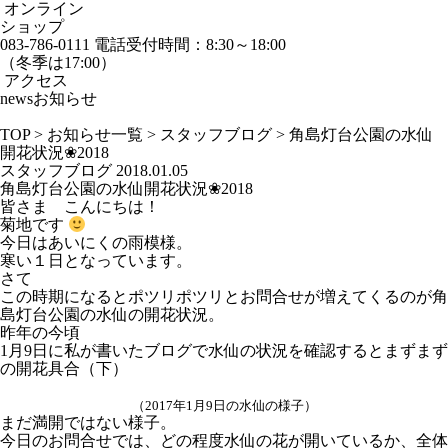
オンライン
ショップ
083-786-0111
電話受付時間：8:30～18:00
（冬季は17:00）
アクセス
news
お知らせ
TOP
>
お知らせ一覧
>
スタッフブログ
>
角島灯台公園の水仙
開花状況❀2018
スタッフブログ
2018.01.05
角島灯台公園の水仙開花状況❀2018
皆さま こんにちは！
菊地です
今日はあいにくの雨模様。
寒い１日となっています。
さて
この時期になるとポツリポツリとお問合せが増えてくるのが角
島灯台公園の水仙の開花状況。
昨年の今頃
1月9日に私が書いたブログで水仙の状況を確認するとまずまず
の開花具合（下）
（2017年1月9日の水仙の様子）
まだ満開ではない様子。
今日のお問合せでは、どの程度水仙の花が開いているか、全体