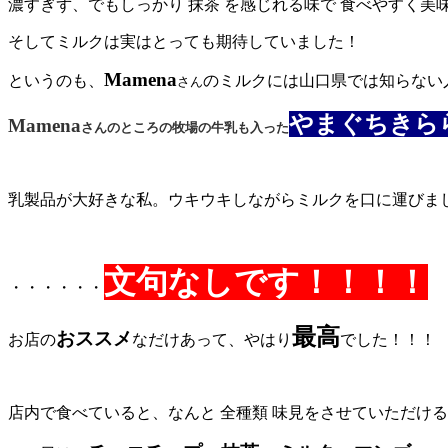
濃すぎず、でもしっかり 抹茶 を感じれる味で 食べやすく美
そしてミルクは実はとっても期待していました！
Mamena
というのも、
のミルクには山口県では知らない
さん
やまぐちきら
Mamena
さんのところの牧場の牛乳も入った
乳製品が大好きな私。ウキウキしながらミルクを口に運びま
文句なしです！！！！
・・・・・・
最高
おススメ
お店の
なだけあって、やはり
でした！！！
店内で食べていると、なんと 全種類 味見をさせていただけ