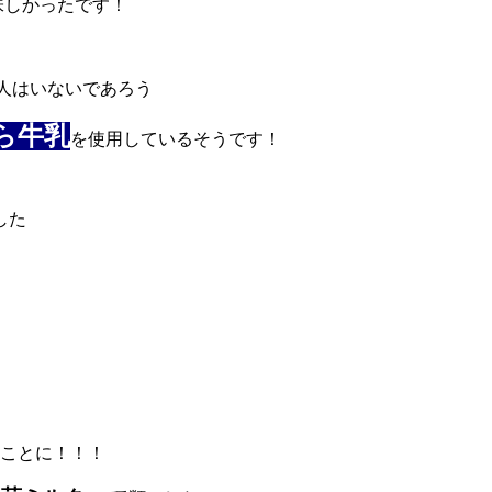
味しかったです！
人はいないであろう
ら牛乳
を使用しているそうです！
した
ることに！！！