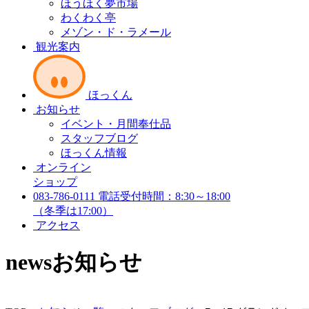
ほうほく夢市場
わくわく亭
メゾン・ド・ラメール
観光案内
ほっくん
お知らせ
イベント・月間奉仕品
スタッフブログ
ほっくん情報
オンライン
ショップ
083-786-0111
電話受付時間：8:30～18:00
（冬季は17:00）
アクセス
news
お知らせ