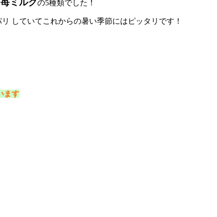
・苺ミルク
の5種類でした！
パリ していてこれからの暑い季節にはピッタリです！
す
います