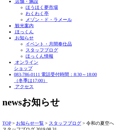
店舗・施設
ほうほく夢市場
わくわく亭
メゾン・ド・ラメール
観光案内
ほっくん
お知らせ
イベント・月間奉仕品
スタッフブログ
ほっくん情報
オンライン
ショップ
083-786-0111
電話受付時間：8:30～18:00
（冬季は17:00）
アクセス
news
お知らせ
TOP
>
お知らせ一覧
>
スタッフブログ
>
令和の夏空へ
スタッフブログ
2019.08.31