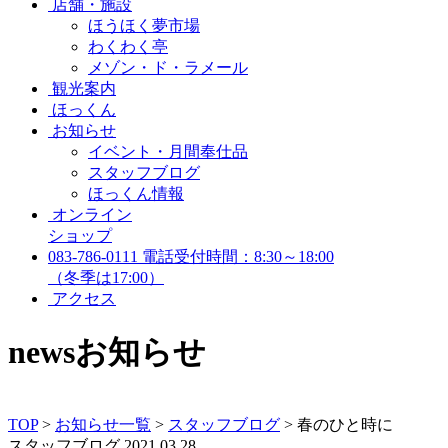
店舗・施設
ほうほく夢市場
わくわく亭
メゾン・ド・ラメール
観光案内
ほっくん
お知らせ
イベント・月間奉仕品
スタッフブログ
ほっくん情報
オンライン
ショップ
083-786-0111
電話受付時間：8:30～18:00
（冬季は17:00）
アクセス
news
お知らせ
TOP
>
お知らせ一覧
>
スタッフブログ
>
春のひと時に
スタッフブログ
2021.03.28