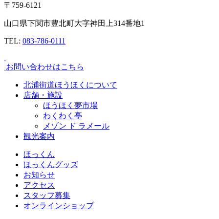
〒759-6121
山口県下関市豊北町大字神田上314番地1
TEL:
083-786-0111
お問い合わせはこちら
北浦街道ほうほくについて
店舗・施設
ほうほく夢市場
わくわく亭
メゾン ド ラメール
観光案内
ほっくん
ほっくんグッズ
お知らせ
アクセス
スタッフ募集
オンラインショップ