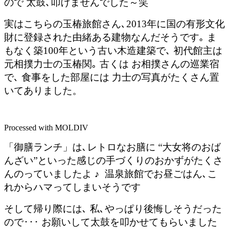
ので 太鼓､叩けませんでした～笑
実はこちらの玉椿旅館さん､2013年に国の有形文化
財に登録された由緒ある建物なんだそうです｡ ま
もなく築100年という古い木造建築で､ 初代館主は
元相撲力士の玉椿関｡ 古くは お相撲さんの巡業宿
で､ 食事をした部屋には 力士の写真がたくさん置
いてありました。
Processed with MOLDIV
「御膳ランチ」は､レトロなお膳に “大女将のおば
んざい”といった感じの手づくりのおかずがたくさ
んのっていましたよ ♪ 温泉旅館でお昼ごはん､こ
れからハマってしまいそうです
そして帰り際には､ 私､やっぱり後悔しそうだった
ので･･･ お願いして太鼓を叩かせてもらいました