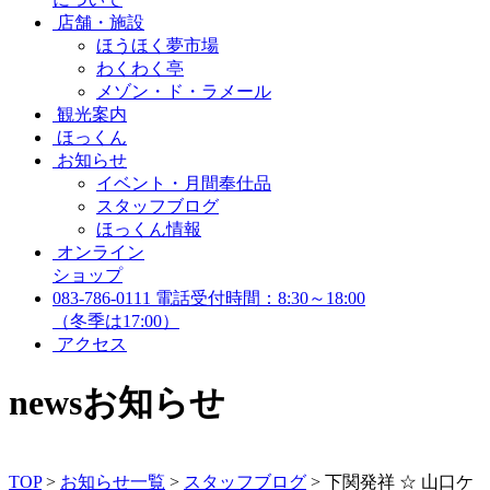
店舗・施設
ほうほく夢市場
わくわく亭
メゾン・ド・ラメール
観光案内
ほっくん
お知らせ
イベント・月間奉仕品
スタッフブログ
ほっくん情報
オンライン
ショップ
083-786-0111
電話受付時間：8:30～18:00
（冬季は17:00）
アクセス
news
お知らせ
TOP
>
お知らせ一覧
>
スタッフブログ
>
下関発祥 ☆ 山口ケ