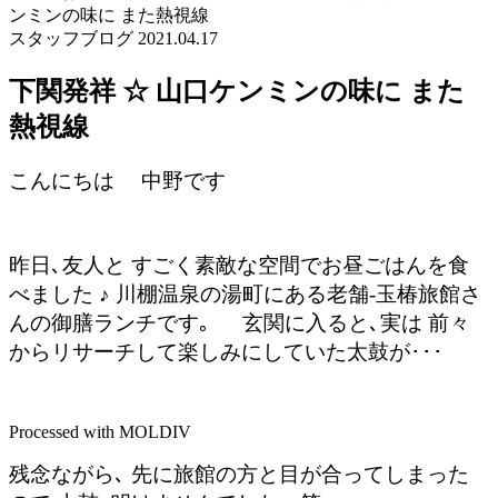
ンミンの味に また熱視線
スタッフブログ
2021.04.17
下関発祥 ☆ 山口ケンミンの味に また
熱視線
こんにちは 中野です
昨日､友人と すごく素敵な空間でお昼ごはんを食
べました ♪
川棚温泉の湯町にある老舗-玉椿旅館さ
んの御膳ランチです｡
玄関に入ると､実は 前々
からリサーチして楽しみにしていた太鼓が･･･
Processed with MOLDIV
残念ながら､ 先に旅館の方と目が合ってしまった