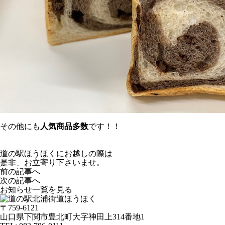
その他にも
人気商品多数
です！！
道の駅ほうほくにお越しの際は
是非、お立寄り下さいませ。
前の記事へ
次の記事へ
お知らせ一覧を見る
〒759-6121
山口県下関市豊北町大字神田上314番地1