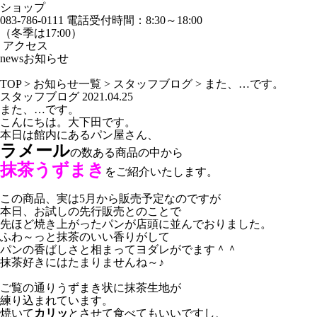
ショップ
083-786-0111
電話受付時間：8:30～18:00
（冬季は17:00）
アクセス
news
お知らせ
TOP
>
お知らせ一覧
>
スタッフブログ
>
また、…です。
スタッフブログ
2021.04.25
また、…です。
こんにちは。大下田です。
本日は館内にあるパン屋さん、
ラメール
の数ある商品の中から
抹茶うずまき
をご紹介いたします。
この商品、実は5月から販売予定なのですが
本日、お試しの先行販売とのことで
先ほど焼き上がったパンが店頭に並んでおりました。
ふわ～っと抹茶のいい香りがして
パンの香ばしさと相まってヨダレがでます＾＾
抹茶好きにはたまりませんね～♪
ご覧の通りうずまき状に抹茶生地が
練り込まれています。
焼いて
カリッ
とさせて食べてもいいですし、