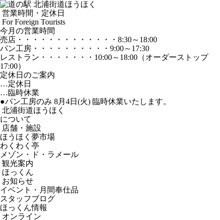
営業時間・定休日
For Foreign Tourists
今月の営業時間
売店
・・・・・・・・・・・・・
8:30～18:00
パン工房
・・・・・・・・・・
9:00～17:30
レストラン
・・・・・・・
10:00～18:00
（オーダーストップ
17:00）
定休日のご案内
…定休日
…臨時休業
●パン工房のみ 8月4日(火) 臨時休業いたします。
北浦街道ほうほく
について
店舗・施設
ほうほく夢市場
わくわく亭
メゾン・ド・ラメール
観光案内
ほっくん
お知らせ
イベント・月間奉仕品
スタッフブログ
ほっくん情報
オンライン