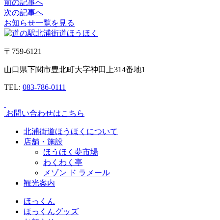
前の記事へ
次の記事へ
お知らせ一覧を見る
〒759-6121
山口県下関市豊北町大字神田上314番地1
TEL:
083-786-0111
お問い合わせはこちら
北浦街道ほうほくについて
店舗・施設
ほうほく夢市場
わくわく亭
メゾン ド ラメール
観光案内
ほっくん
ほっくんグッズ