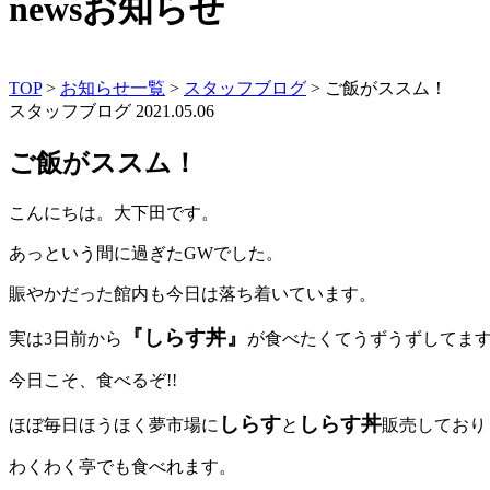
news
お知らせ
TOP
>
お知らせ一覧
>
スタッフブログ
>
ご飯がススム！
スタッフブログ
2021.05.06
ご飯がススム！
こんにちは。大下田です。
あっという間に過ぎたGWでした。
賑やかだった館内も今日は落ち着いています。
『しらす丼』
実は3日前から
が食べたくてうずうずしてま
今日こそ、食べるぞ!!
しらす
しらす丼
ほぼ毎日ほうほく夢市場に
と
販売しており
わくわく亭でも食べれます。