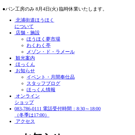
●パン工房のみ 8月4日(火) 臨時休業いたします。
北浦街道ほうほく
について
店舗・施設
ほうほく夢市場
わくわく亭
メゾン・ド・ラメール
観光案内
ほっくん
お知らせ
イベント・月間奉仕品
スタッフブログ
ほっくん情報
オンライン
ショップ
083-786-0111
電話受付時間：8:30～18:00
（冬季は17:00）
アクセス