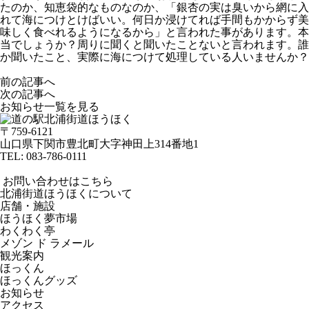
たのか、知恵袋的なものなのか、「銀杏の実は臭いから網に入
れて海につけとけばいい。何日か浸けてれば手間もかからず美
味しく食べれるようになるから」と言われた事があります。本
当でしょうか？周りに聞くと聞いたことないと言われます。誰
か聞いたこと、実際に海につけて処理している人いませんか？
前の記事へ
次の記事へ
お知らせ一覧を見る
〒759-6121
山口県下関市豊北町大字神田上314番地1
TEL:
083-786-0111
お問い合わせはこちら
北浦街道ほうほくについて
店舗・施設
ほうほく夢市場
わくわく亭
メゾン ド ラメール
観光案内
ほっくん
ほっくんグッズ
お知らせ
アクセス