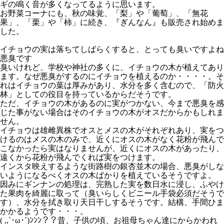
ギの鳴く音が多くなってるように思います。
お野菜コーナにも、秋の味覚、「梨」や「葡萄」、「無花
果」、「栗」や「柿」に続き、『ぎんなん』も販売され始めま
した。
イチョウの実は落ちてしばらくすると、とっても臭いですよね
悪臭です
臭いけれど、学校や神社の多くに、イチョウの木が植えてあり
ます。なぜ悪臭がするのにイチョウを植えるのか・・・・。そ
れはイチョウの葉は厚みがあり、水分を多く含むので、「防火
林」としての役目を持っているからだそうです。
ただ、イチョウの木があるのに実がつかない、今まで悪臭を感
じた事がない場合はそのイチョウの木がオスだからかもしれま
せん。
イチョウは雄雌異株でオスとメスの木がそれぞれあり、実をつ
けるのはメスの木のみで、近くにオスの木がなく花粉が飛んで
こなかったら実はなりませんが、近くにオスの木があったり、
遠くから花粉が飛んでくれば実をつけます。
インスタ映えするような街路樹の銀杏並木の場合、悪臭がしな
いようになるべくオスの木ばかりを植えているそうですよ。
因みにギンナンの処理は、完熟した実を数日水に浸し、ふやけ
た果肉を綺麗に取って（臭いらしくビニール手袋必須だそうで
す）、水分を拭き取り天日干しするそうです。結構、手間ひま
かかるようです・・・。
( ,,`･ω･´)ﾝﾝﾝ？？昔、子供の頃、お祖母ちゃん達にからかわれ