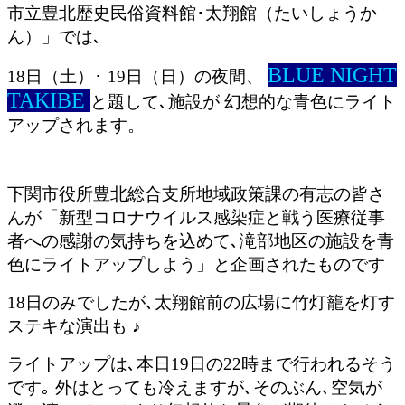
市立豊北歴史民俗資料館･太翔館（たいしょうか
ん）」では､
BLUE NIGHT
18日（土）･ 19日（日）の夜間、
TAKIBE
と題して､施設が 幻想的な青色にライト
アップされます。
下関市役所豊北総合支所地域政策課の有志の皆さ
んが「新型コロナウイルス感染症と戦う医療従事
者への感謝の気持ちを込めて､滝部地区の施設を青
色にライトアップしよう」と企画されたものです
18日のみでしたが､太翔館前の広場に竹灯籠を灯す
ステキな演出も ♪
ライトアップは､本日19日の22時まで行われるそう
です｡ 外はとっても冷えますが､そのぶん､空気が