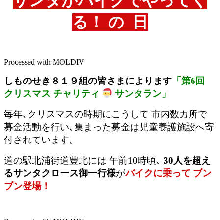
サンタがバイクでやってく
る！ の 日
Processed with MOLDIV
しものせき８１９組の皆さまによります
「第6回
クリスマス チャリティ
サンタラン」
毎年､クリスマスの時期にこうして 市内数カ所で
募金活動を行い､集まった募金は児童養護施設へ寄
付されています。
道の駅北浦街道豊北には 午前10時頃､
30人を超え
るサンタクロース御一行様
が
バイクに乗って ブン
ブン登場！