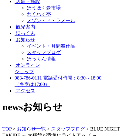
店舗・施設
ほうほく夢市場
わくわく亭
メゾン・ド・ラメール
観光案内
ほっくん
お知らせ
イベント・月間奉仕品
スタッフブログ
ほっくん情報
オンライン
ショップ
083-786-0111
電話受付時間：8:30～18:00
（冬季は17:00）
アクセス
news
お知らせ
TOP
>
お知らせ一覧
>
スタッフブログ
>
BLUE NIGHT
TAKIBE ～ 太翔館が青色にライトアップ ～