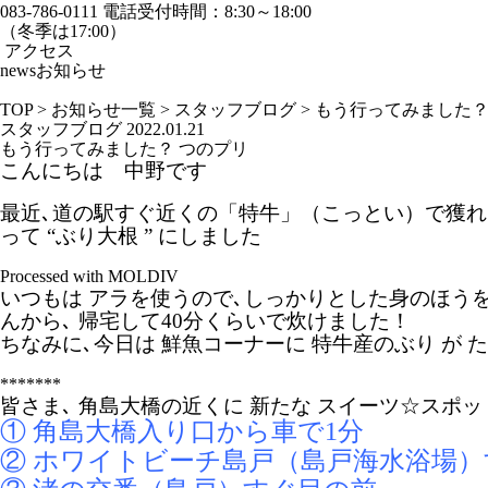
083-786-0111
電話受付時間：8:30～18:00
（冬季は17:00）
アクセス
news
お知らせ
TOP
>
お知らせ一覧
>
スタッフブログ
>
もう行ってみました？
スタッフブログ
2022.01.21
もう行ってみました？ つのプリ
こんにちは 中野です
最近､道の駅すぐ近くの「特牛」（こっとい）で獲れた
って “ぶり大根 ” にしました
Processed with MOLDIV
いつもは アラを使うので､しっかりとした身のほう
んから､ 帰宅して40分くらいで炊けました！
ちなみに､今日は 鮮魚コーナーに 特牛産のぶり が
*******
皆さま､ 角島大橋の近くに 新たな スイーツ☆スポ
① 角島大橋入り口から車で1分
② ホワイトビーチ島戸（島戸海水浴場