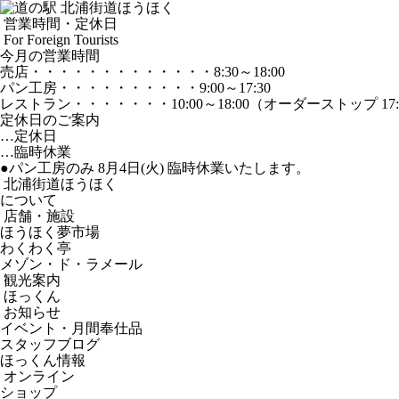
営業時間・定休日
For Foreign Tourists
今月の営業時間
売店
・・・・・・・・・・・・・
8:30～18:00
パン工房
・・・・・・・・・・
9:00～17:30
レストラン
・・・・・・・
10:00～18:00
（オーダーストップ 17:
定休日のご案内
…定休日
…臨時休業
●パン工房のみ 8月4日(火) 臨時休業いたします。
北浦街道ほうほく
について
店舗・施設
ほうほく夢市場
わくわく亭
メゾン・ド・ラメール
観光案内
ほっくん
お知らせ
イベント・月間奉仕品
スタッフブログ
ほっくん情報
オンライン
ショップ