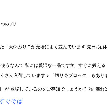
 つのプリ
 “ 天然ぶり ” が売場によく並んでいます 先日､
を使うなんて 私には贅沢な一品です笑 すぐに煮え
 たくさん入荷しています ♪ 「切り身ブロック」もあ
ット が 登場しているのをご存知でしょうか？ 私､遅
）すぐそば