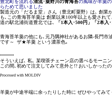
豊北町を流れる
清流･粟野川の青海苔
の風味が羊羹の
らためて思いました
製造元の「だるま堂」さん（豊北町粟野）は､ 創業
も､この青海苔羊羹は 創業以来100年以上も愛さ
道の駅北浦街道豊北では､
「1本入･500円」「2本入
青海苔羊羹の他にも､元乃隅神社があるお隣-長門市油谷
です～ ザ★羊羹 という濃茶色｡
*******
そういえば､ 私､ 某喫茶チェーン店の選べるモー
この間､初めて注文してみて意外と!? おいしかった
Processed with MOLDIV
羊羹が中途半端に余ったりした時に ぜひやってみて