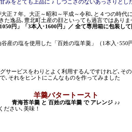
甘みをとても上品に ♪ しつこさのないあっさりとした
が大正７年。
大正～昭和～平成～令和､と４つの時代
れてきた逸品､豊北町土産の顔といっても過言ではあり
･1050円」「3本入･1600円」／ 全て専用箱に包装
して
産の塩を使用した「百姓の塩羊羹」（1本入･550円）も
ニングサービスをわりとよく利用するんですけれど､そ
ので､それをヒントにこんなものを作ってみました
羊羹バタートースト
青海苔羊羹 と 百姓の塩羊羹 で アレンジ ♪♪
ください､美味！