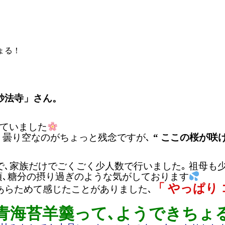
ょる！
妙法寺」さん。
ていました
､
曇り空なのがちょっと残念ですが､
“ ここの桜が咲
で､家族だけでごくごく少人数で行いました｡ 祖母も
頃､糖分の摂り過ぎのような気がしております
「 やっぱり
あらためて感じたことがありました､
青海苔羊羹って､ようできちょ