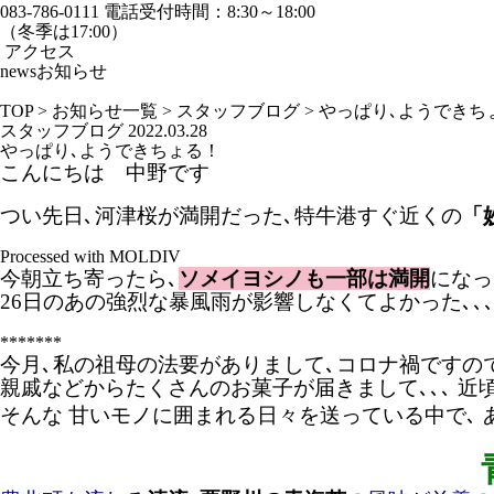
083-786-0111
電話受付時間：8:30～18:00
（冬季は17:00）
アクセス
news
お知らせ
TOP
>
お知らせ一覧
>
スタッフブログ
>
やっぱり､ようできち
スタッフブログ
2022.03.28
やっぱり､ようできちょる！
こんにちは 中野です
つい先日､河津桜が満開だった､特牛港すぐ近くの
「
Processed with MOLDIV
今朝立ち寄ったら､
ソメイヨシノも一部は満開
になっ
26日のあの強烈な暴風雨が影響しなくてよかった､､
*******
今月､私の祖母の法要がありまして､コロナ禍ですの
親戚などからたくさんのお菓子が届きまして､､､ 近
そんな 甘いモノに囲まれる日々を送っている中で､ 