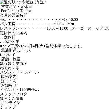
営業時間・定休日
For Foreign Tourists
今月の営業時間
売店
・・・・・・・・・・・・・
8:30～18:00
パン工房
・・・・・・・・・・
9:00～17:30
レストラン
・・・・・・・
10:00～18:00
（オーダーストップ 17:
定休日のご案内
…定休日
…臨時休業
●パン工房のみ 8月4日(火) 臨時休業いたします。
北浦街道ほうほく
について
店舗・施設
ほうほく夢市場
わくわく亭
メゾン・ド・ラメール
観光案内
ほっくん
お知らせ
イベント・月間奉仕品
スタッフブログ
ほっくん情報
オンライン
ショップ