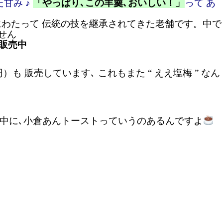
甘み ♪
「やっぱり､この羊羹､おいしい！」
って あ
にわたって 伝統の技を継承されてきた老舗です。
中で
ません
販売中
 販売しています､ これもまた “ ええ塩梅 ” なん
の中に､小倉あんトーストっていうのあるんですよ