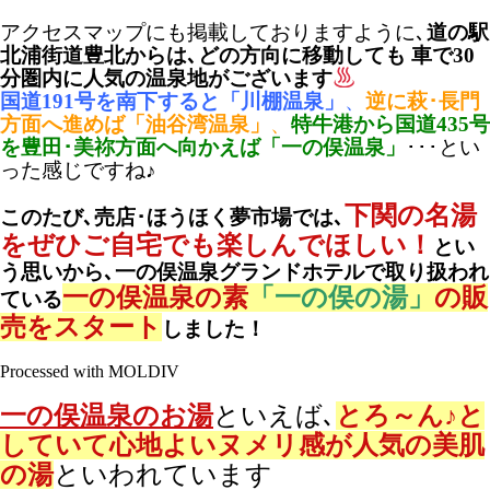
アクセスマップにも掲載しておりますように､
道の駅
北浦街道豊北からは､どの方向に移動しても 車で30
分圏内に人気の温泉地がございます
国道191号を南下すると「川棚温泉」
、
逆に萩･長門
方面へ進めば「油谷湾温泉」
、
特牛港から国道435号
を
豊田･美祢方面へ向かえば「一の俣温泉」
･･･とい
った感じですね♪
下関の名湯
このたび､売店･ほうほく夢市場では､
をぜひご自宅でも楽しんでほしい！
とい
う思いから､一の俣温泉グランドホテルで取り扱われ
一の俣温泉の素
「一の俣の湯」
の販
ている
売をスタート
しました！
Processed with MOLDIV
一の俣温泉のお湯
といえば､
とろ～ん♪と
していて心地よいヌメリ感が人気の美肌
の湯
といわれています