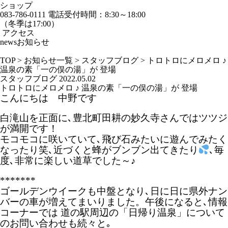
ショップ
083-786-0111
電話受付時間：8:30～18:00
（冬季は17:00）
アクセス
news
お知らせ
TOP
>
お知らせ一覧
>
スタッフブログ
>
トロトロにメロメロ ♪
温泉の素「一の俣の湯」が 登場
スタッフブログ
2022.05.02
トロトロにメロメロ ♪ 温泉の素「一の俣の湯」が 登場
こんにちは 中野です
白滝山を正面に､豊北町田耕の妙久寺さんではツツジ
が満開です！
モコモコに咲いていて､飛び石みたいに遊んでみたく
なったり笑､近づくと蜂がブンブン出てきたり
､毎
度､非常に楽しい道草でした～♪
*******
ゴールデンウイークも中盤となり､日に日に県外ナン
バーの車が増えてまいりました。午後になると､情報
コーナーでは 道の駅周辺の「日帰り温泉」について
のお問い合わせも続々と｡