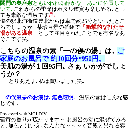
関門の奥座敷
ともいわれる静かな山あいに位置して
いて､
これからの季節はホタル鑑賞も楽しめる､とっ
ても素敵な温泉です
道の駅北浦街道豊北からは車で約25分といったとこ
ろでしょうか｡ 某珍百景の番組で
「衝撃的な打たせ
湯がある温泉」
とし
て注目されたことでも有名なあ
そこです笑｡
こちらの温泉の素「一の俣の湯」は､
ご
家庭のお風呂で 約10回分･950円。
美肌の湯が１回95円､ さぁ いかがでしょ
うか？
･･･とりあえず､私は買いました笑｡
一の俣温泉のお湯は､無色透明｡
温泉の素はこんな感
じです｡
Processed with MOLDIV
硫黄の香りが広がります～ お風呂の湯に混ぜてみる
と､無色とはいえ､なんとな～～～く普段と異なる雰