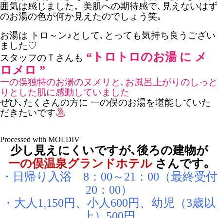
囲気は感じました。美肌への期待感で､見えないはず
のお湯の色が何か見えたのでしょう笑｡
お湯は トロ～ン♪として､とっても気持ち良うござい
ました♡
“トロトロのお湯 に メ
スタッフのＴさんも
ロメロ ”
一の俣独特のお湯のヌメリと､お風呂上がりのしっと
りとした肌に感動していました
ぜひ､たくさんの方に 一の俣のお湯を堪能していた
だきたいです
Processed with MOLDIV
少し見えにくいですが､後ろの建物が
一の俣温泉グランドホテル
さんです｡
・日帰り入浴 8：00～21：00（最終受付
20：00）
・大人1,150円、小人600円、幼児（3歳以
上）500円