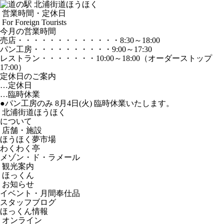
営業時間・定休日
For Foreign Tourists
今月の営業時間
売店
・・・・・・・・・・・・・
8:30～18:00
パン工房
・・・・・・・・・・
9:00～17:30
レストラン
・・・・・・・
10:00～18:00
（オーダーストップ
17:00）
定休日のご案内
…定休日
…臨時休業
●パン工房のみ 8月4日(火) 臨時休業いたします。
北浦街道ほうほく
について
店舗・施設
ほうほく夢市場
わくわく亭
メゾン・ド・ラメール
観光案内
ほっくん
お知らせ
イベント・月間奉仕品
スタッフブログ
ほっくん情報
オンライン