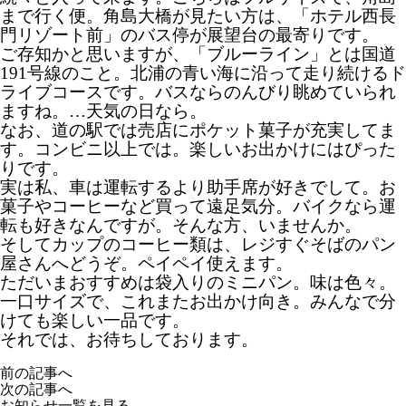
まで行く便。角島大橋が見たい方は、「ホテル西長
門リゾート前」のバス停が展望台の最寄りです。
ご存知かと思いますが、「ブルーライン」とは国道
191号線のこと。北浦の青い海に沿って走り続けるド
ライブコースです。バスならのんびり眺めていられ
ますね。…天気の日なら。
なお、道の駅では売店にポケット菓子が充実してま
す。コンビニ以上では。楽しいお出かけにはぴった
りです。
実は私、車は運転するより助手席が好きでして。お
菓子やコーヒーなど買って遠足気分。バイクなら運
転も好きなんですが。そんな方、いませんか。
そしてカップのコーヒー類は、レジすぐそばのパン
屋さんへどうぞ。ペイペイ使えます。
ただいまおすすめは袋入りのミニパン。味は色々。
一口サイズで、これまたお出かけ向き。みんなで分
けても楽しい一品です。
それでは、お待ちしております。
前の記事へ
次の記事へ
お知らせ一覧を見る