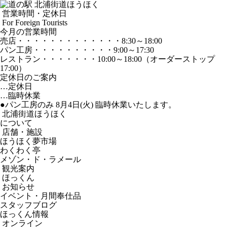
営業時間・定休日
For Foreign Tourists
今月の営業時間
売店
・・・・・・・・・・・・・
8:30～18:00
パン工房
・・・・・・・・・・
9:00～17:30
レストラン
・・・・・・・
10:00～18:00
（オーダーストップ
17:00）
定休日のご案内
…定休日
…臨時休業
●パン工房のみ 8月4日(火) 臨時休業いたします。
北浦街道ほうほく
について
店舗・施設
ほうほく夢市場
わくわく亭
メゾン・ド・ラメール
観光案内
ほっくん
お知らせ
イベント・月間奉仕品
スタッフブログ
ほっくん情報
オンライン