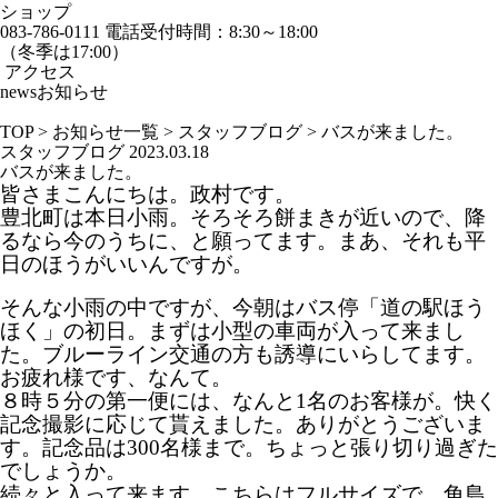
ショップ
083-786-0111
電話受付時間：8:30～18:00
（冬季は17:00）
アクセス
news
お知らせ
TOP
>
お知らせ一覧
>
スタッフブログ
>
バスが来ました。
スタッフブログ
2023.03.18
バスが来ました。
皆さまこんにちは。政村です。
豊北町は本日小雨。そろそろ餅まきが近いので、降
るなら今のうちに、と願ってます。まあ、それも平
日のほうがいいんですが。
そんな小雨の中ですが、今朝はバス停「道の駅ほう
ほく」の初日。まずは小型の車両が入って来まし
た。ブルーライン交通の方も誘導にいらしてます。
お疲れ様です、なんて。
８時５分の第一便には、なんと1名のお客様が。快く
記念撮影に応じて貰えました。ありがとうございま
す。記念品は300名様まで。ちょっと張り切り過ぎた
でしょうか。
続々と入って来ます。こちらはフルサイズで、
角島