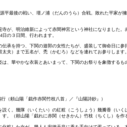
われた源平最後の戦い、壇ノ浦（だんのうら）合戦。敗れた平家
陀寺が、明治維新によって赤間神宮という神社になりました。
～4日の３日間、行われます。
との伝承を持つ、下関の遊郭の女性たちが、盛装して御命日に参
留太夫）まで五名が、禿（かむろ）などを連れてお参りします
姿は、華やかな衣装とあいまって、下関のお祭りを象徴するも
鷺鵷行（頼山陽「戯作赤関竹枝八首」／『山陽詩鈔』）
説く。幾隊（いくたい）の紅粧（こうしょう）幾瓣香（いくは
）す。（頼山陽「戯れに赤関（せきかん）竹枝（ちくし）を作
に化粧した女が、幾人も安徳天皇に香を手向けて弔っている。