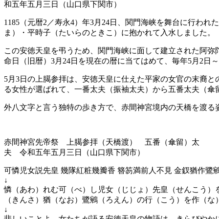
和五年五月三日（山口県下関市）
1185（元暦2／寿永4）年3月24日、関門海峡を舞台に行
ま）・平時子（たいらのときこ）に抱かれて入水しました。
この安徳天皇を弔うため、関門海峡に面して建立された阿弥
命日（旧暦）3月24日を現在の暦に当てはめて、毎年5月2日
5月3日の上臈参拝は、安徳天皇に仕えた平家の女官の末裔
る女性が選ばれて、一番太夫（振袖太夫）から五番太夫（傘
外八文字と言う独特の歩き方で、赤間神宮境内の天橋を渡る
赤間神宮先帝祭 上臈参拝（天橋渡） 五番（傘留）太
夫 令和五年五月三日（山口県下関市）
可憐児女説先皇 幾隊紅粧幾瓣香 簪笏満前人不見 金釵猶作
↓
憐（あわ）れむ可（べ）し児女（じじょ）先皇（せんこう）を
（きんさ）猶（なお）鷺鵷（ろえん）の行（こう）を作（な
↓
悲しいことよ、女たちが語る安徳天皇の物語は。きらびやか