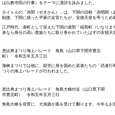
は仏教寺院の行事）をテーマに漢詩を詠みました。
タイトルの「赤関（せきかん）」は、下関の旧称「赤間関（
戦後、下関に残った平家の女官たちが、安徳天皇を弔うため
江戸時代、港町として栄えた下関の遊郭「稲荷町（いなりま
来なら身分の高い貴族たちに取り巻かれていたはずの安徳天
恵比寿まつり海上パレード 角島（山口県下関市豊北
町） 令和五年五月三日
海峡まつりでは他に、鎧兜に身を固めた若者たちの「武者行
つりの海上パレードが行われました。
恵比寿まつり海上パレード 角島大橋付近（山口県下関
市豊北町） 令和五年五月三日
角島大橋を背景に、大漁旗が風を受けて翻ります。今年もお