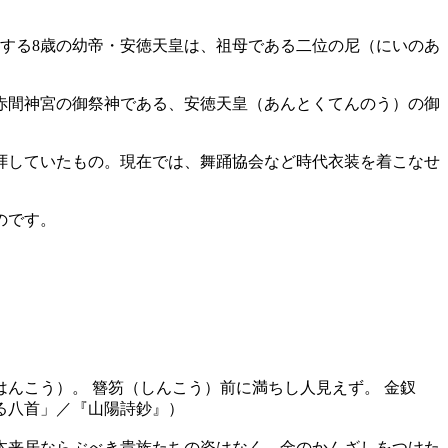
が擁する8歳の幼帝・安徳天皇は、祖母である二位の尼（にいのあ
赤間神宮の御祭神である、安徳天皇（あんとくてんのう）の御
拝していたもの。現在では、舞踊協会など時代衣装を着こなせ
。
のです。
んこう）。 簪笏（しんこう）前に満ちし人見えず。 金釵
る八首」／『山陽詩鈔』）
本来居ならぶべき貴族たちの姿はなく、金のかんざしをつけた