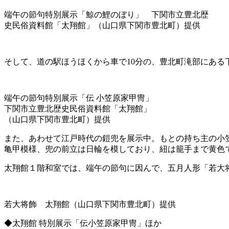
端午の節句特別展示「鯨の鯉のぼり」 下関市立豊北歴
史民俗資料館「太翔館」（山口県下関市豊北町）提供
そして、道の駅ほうほくから車で10分の、豊北町滝部にあ
端午の節句特別展示「伝 小笠原家甲冑」
下関市立豊北歴史民俗資料館「太翔館」
（山口県下関市豊北町）提供
また、あわせて江戸時代の鎧兜を展示中。
もとの持ち主の小
亀甲模様、兜の前立は日輪を模しており、紐は籠手まで黄色
太翔館１階和室では、端午の節句に因んで、五月人形「若大
若大将飾 太翔館（山口県下関市豊北町）提供
◆太翔館 特別展示「伝小笠原家甲冑」ほか