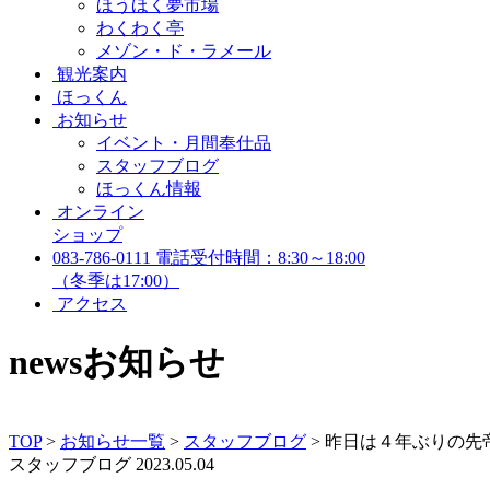
ほうほく夢市場
わくわく亭
メゾン・ド・ラメール
観光案内
ほっくん
お知らせ
イベント・月間奉仕品
スタッフブログ
ほっくん情報
オンライン
ショップ
083-786-0111
電話受付時間：8:30～18:00
（冬季は17:00）
アクセス
news
お知らせ
TOP
>
お知らせ一覧
>
スタッフブログ
>
昨日は４年ぶりの先
スタッフブログ
2023.05.04