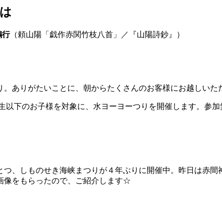
は
鵷行
（頼山陽「戯作赤関竹枝八首」／『山陽詩鈔』）
り。ありがたいことに、朝からたくさんのお客様にお越しいた
小学生以下のお子様を対象に、水ヨーヨーつりを開催します。参加
ひとつ、しものせき海峡まつりが４年ぶりに開催中。昨日は赤
画像をもらったので、ご紹介します☆