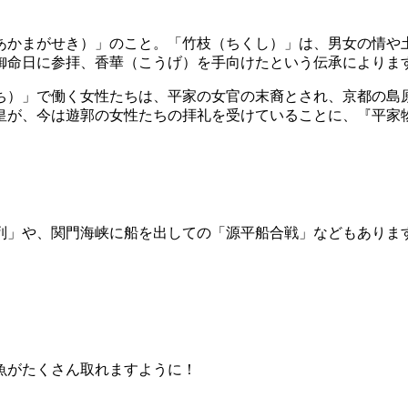
あかまがせき）」のこと。「竹枝（ちくし）」は、男女の情や
御命日に参拝、香華（こうげ）を手向けたという伝承によりま
ち）」で働く女性たちは、平家の女官の末裔とされ、京都の島
皇が、今は遊郭の女性たちの拝礼を受けていることに、『平家
列」や、関門海峡に船を出しての「源平船合戦」などもありま
魚がたくさん取れますように！