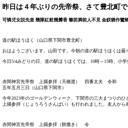
昨日は４年ぶりの先帝祭、さて豊北町で
可憐児女説先皇 幾隊紅粧幾瓣香 簪笏満前人不見 金釵猶作鷺
道の駅ほうほく（山口県下関市豊北町）
おはようございます。山田です。今朝の道の駅ほうほくは曇
今日5/4みどりの日、道の駅ほうほくでは、10時～15時、
赤間神宮先帝祭 上臈参拝（天橋渡） 四番太夫 令和
五年五月三日（山口県下関市）
今年2023年のゴールデンウィーク、下関市の三大まつりの
上臈参拝（じょうろうさんぱい）も行われました。友人から
赤間神宮先帝祭 上臈参拝（餅撒き） 令