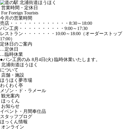
営業時間・定休日
For Foreign Tourists
今月の営業時間
売店
・・・・・・・・・・・・・
8:30～18:00
パン工房
・・・・・・・・・・
9:00～17:30
レストラン
・・・・・・・
10:00～18:00
（オーダーストップ
17:00）
定休日のご案内
…定休日
…臨時休業
●パン工房のみ 8月4日(火) 臨時休業いたします。
北浦街道ほうほく
について
店舗・施設
ほうほく夢市場
わくわく亭
メゾン・ド・ラメール
観光案内
ほっくん
お知らせ
イベント・月間奉仕品
スタッフブログ
ほっくん情報
オンライン