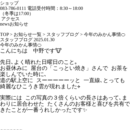
ショップ
083-786-0111
電話受付時間：8:30～18:00
（冬季は17:00）
アクセス
news
お知らせ
TOP
>
お知らせ一覧
>
スタッフブログ
>
今年のみかん事情🍊
スタッフブログ
2025.01.30
今年のみかん事情🍊
こんにちは 中野です🐮
先日､よく晴れた日曜日のこと｡
お昼休みに 屋台の「こっとい焼き」さんで お茶を
楽しんでいた時に､
道の駅上空に スーーーーーッと 一直線､とっ
ても
綺麗なひこうき雲が現れました✈
実際には この写真の３倍くらいの長さはあって､ま
わりに居合わせた たくさんのお客様と喜びを共有で
きたことが一番うれしかったです✨