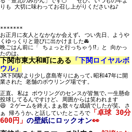
る「豊北のみかん」です🍊 ぜひ､ いつもの年よ
りも 大切に味わってお召し上がりくださいね♪
*******
お正月に友人となかなか会えず､ つい先日、ようや
くゆっくりと遊びに出かけました🚘
晩ごはん前に「 ちょっと行っちゃう⁉」と 向かっ
たのは､
下関市東大和町にある
「下関ロイヤルボ
ウル」
JR下関駅より少し彦島寄りにあって､昭和47年に開
業された 老舗のボウリング場です。
正直､ 私は ボウリングのセンスが皆無で､一生懸命
投球してるんですけど､ 周囲からは笑われます
😆
２ゲームを終え､まぁ散々な成績でしたが笑､ さ
「卓球 30分
ぁ 帰ろうか､と話していたところで
600円」
の壁紙にロックオン
👀