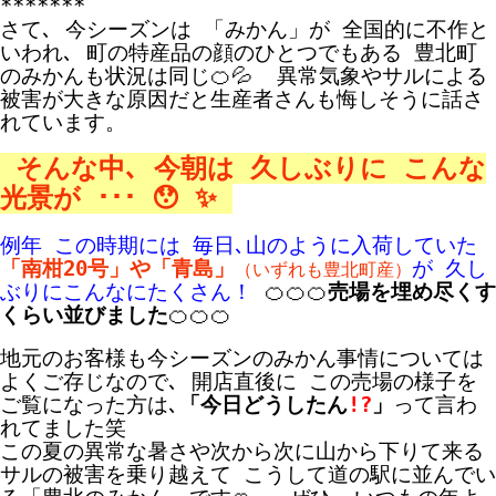
*******
さて､ 今シーズンは 「みかん」が 全国的に不作と
いわれ､ 町の特産品の顔のひとつでもある 豊北町
のみかんも状況は同じ🍊💦 異常気象やサルによる
被害が大きな原因だと生産者さんも悔しそうに話さ
れています。
そんな中､ 今朝は 久しぶりに こんな
光景が ･･･ 😯 ✨
例年 この時期には 毎日､山のように入荷していた
「南柑20号」や「青島」
が 久し
（いずれも豊北町産）
ぶりにこんなにたくさん！
🍊🍊🍊
売場を埋め尽くす
くらい並びました
🍊🍊🍊
地元のお客様も今シーズンのみかん事情については
よくご存じなので､ 開店直後に この売場の様子を
ご覧になった方は､
「今日どうしたん
!?
」
って言わ
れてました笑
この夏の異常な暑さや次から次に山から下りて来る
サルの被害を乗り越えて こうして道の駅に並んでい