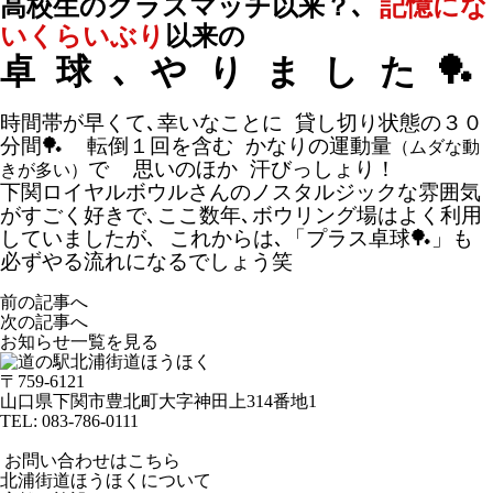
高校生のクラスマッチ以来
？､
記憶にな
いくらいぶり
以来の
卓 球 ､ や り ま し た 🏓
時間帯が早くて､幸いなことに 貸し切り状態の３０
分間🏓 転倒１回を含む かなりの運動量
（ムダな動
で 思いのほか 汗びっしょり！
きが多い）
下関ロイヤルボウルさんのノスタルジックな雰囲気
がすごく好きで､ここ数年､ボウリング場はよく利用
していましたが､ これからは､「プラス卓球🏓」も
必ずやる流れになるでしょう笑
前の記事へ
次の記事へ
お知らせ一覧を見る
〒759-6121
山口県下関市豊北町大字神田上314番地1
TEL:
083-786-0111
お問い合わせはこちら
北浦街道ほうほくについて