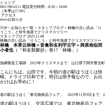
ショップ
083-786-0111
電話受付時間：8:30～18:00
（冬季は17:00）
アクセス
news
お知らせ
TOP
>
お知らせ一覧
>
スタッフブログ
>
林檎の古い読み「り
うこう」と特牛漁港でクリスマスツリー
スタッフブログ
2025.11.08
林檎の古い読み「りうこう」と特牛漁港でクリスマスツリー
林檎 本草云林檎＜音禽和名利宇古宇＞與柰相似而
小者也
（『和名類聚抄』巻17「林檎」）
漁網製造工場跡 2025年クリスマスまで 山口県下関市豊北
こんにちは。山田です。今朝の道の駅ほうほくは快
晴。ドライブ日和です。明日は雨予報なので、お出
かけはお早めに！
道の駅ほうほく「東北物産品フェア」 2025年11月9日まで
道の駅ほうほく、交流広場では、東北物産品フェア