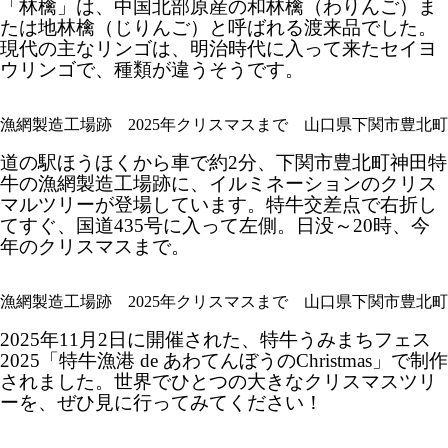
「林檎」は、中国北部原産の和林檎（わりんご）ま
たは地林檎（じりんご）と呼ばれる渡来品でした。
現代の主なリンゴは、明治時代に入って来たセイヨ
ウリンゴで、種類が違うそうです。
漁網製造工場跡 2025年クリスマスまで 山口県下関市豊北
道の駅ほうほくから車で約2分、下関市豊北町神田特
牛の漁網製造工場跡に、イルミネーションのクリス
マルツリーが登場しています。特牛交差点で右折し
てすぐ、国道435号に入って左側。日没～20時、今
年のクリスマスまで。
漁網製造工場跡 2025年クリスマスまで 山口県下関市豊北
2025年11月2日に開催された、特牛うみまちフェス
2025「特牛漁港 de あわてんぼうのChristmas」で制作
されました。世界でひとつの大きなクリスマスツリ
ーを、ぜひ見に行ってみてください！