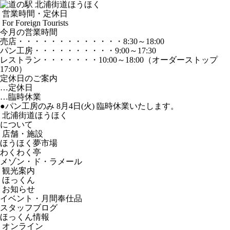
営業時間・定休日
For Foreign Tourists
今月の営業時間
売店
・・・・・・・・・・・・・
8:30～18:00
パン工房
・・・・・・・・・・
9:00～17:30
レストラン
・・・・・・・
10:00～18:00
（オーダーストップ
17:00）
定休日のご案内
…定休日
…臨時休業
●パン工房のみ 8月4日(火) 臨時休業いたします。
北浦街道ほうほく
について
店舗・施設
ほうほく夢市場
わくわく亭
メゾン・ド・ラメール
観光案内
ほっくん
お知らせ
イベント・月間奉仕品
スタッフブログ
ほっくん情報
オンライン