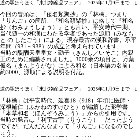
道の駅ほうほく「東北物産品フェア」 2025年11月9日まで
今回の冒頭は、『倭名類聚抄』の「林檎」つまり
「りんご」の箇所。『和名類聚抄』は略して『和名
抄（わみょうしょう）』とも言い、平安時代中期、
当代随一の和漢にわたる学者であった源順（みなも
と の したごう）による、現存最古の漢和辞書。承平
年間（931～938）の成立と考えられています。
当時の醍醐天皇皇女・勤子（きんし／いそこ）内親
王のために編纂されました。3000余の項目と、万葉
仮名（まんようがな）による和名（日本語の名前）
約3000、源順による説明を付記。
道の駅ほうほく「東北物産品フェア」 2025年11月9日まで
「林檎」は平安時代、延喜18（918）年頃に医師・
深根輔仁（ふかねのすけひと）が編纂した薬学書
『本草和名（ほんぞうみょう）』からの引用です。
当時の発音は「利宇古宇（りうこう）」だったよう
ですが、だんだんなまって「りんご」になるのでし
ょう。