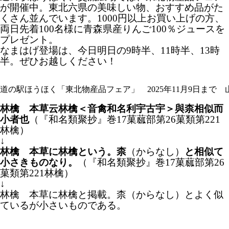
が開催中。東北六県の美味しい物、おすすめ品がた
くさん並んでいます。1000円以上お買い上げの方、
両日先着100名様に青森県産りんご100％ジュースを
プレゼント。
なまはげ登場は、今日明日の9時半、11時半、13時
半。ぜひお越しください！
道の駅ほうほく「東北物産品フェア」 2025年11月9日まで
林檎 本草云林檎＜音禽和名利宇古宇＞與柰相似而
小者也
（『和名類聚抄』巻17菓蓏部第26菓類第221
林檎）
↓
林檎 本草に林檎という。柰
（からなし）
と相似て
小さきものなり。
（『和名類聚抄』巻17菓蓏部第26
菓類第221林檎）
↓
林檎 本草に林檎と掲載。柰（からなし）とよく似
ているが小さいものである。