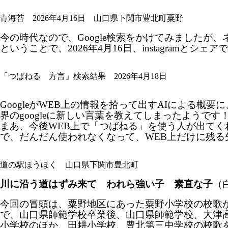
青海苔 2026年4月16日 山口県下関市豊北町粟野
今の時代なので、Google検索をかけてみました
ということで、2026年4月16日、instagramとシェ
「つばねる 方言」検索結果 2026年4月18日
GoogleがWEB上の情報を拾って出すAIによる概要に
界のgoogleに新しい言葉を教えてしまったようです
まあ、今後WEB上で「つばねる」を使う人が出て
で、だんだん使われなくなって、WEB上だけに残る
道の駅ほうほく 山口県下関市豊北町
川に沿う道はずみ来て われら強い子 素直な子
（
今回の冒頭は、粟野地区にあった粟野小学校の校歌
で、山口県師範学校卒業後、山口県師範学校、大津
小学校のほか、田耕小学校、豊北第三中学校の校歌