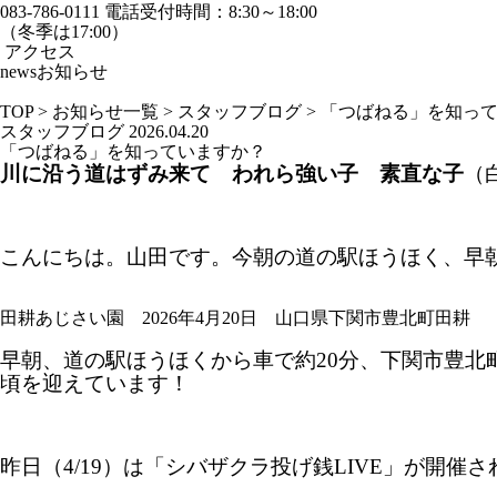
083-786-0111
電話受付時間：8:30～18:00
（冬季は17:00）
アクセス
news
お知らせ
TOP
>
お知らせ一覧
>
スタッフブログ
>
「つばねる」を知っ
スタッフブログ
2026.04.20
「つばねる」を知っていますか？
川に沿う道はずみ来て われら強い子 素直な子
（
こんにちは。山田です。今朝の道の駅ほうほく、早
田耕あじさい園 2026年4月20日 山口県下関市豊北町田耕
早朝、道の駅ほうほくから車で約20分、下関市豊
頃を迎えています！
昨日（4/19）は「シバザクラ投げ銭LIVE」が開