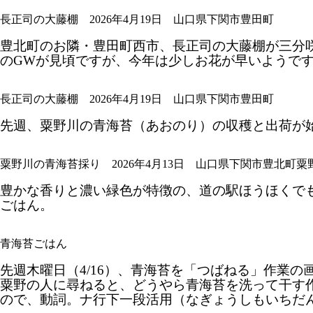
長正司の大藤棚 2026年4月19日 山口県下関市豊田町
豊北町のお隣・豊田町西市、長正司の大藤棚が三分
のGWが見頃ですが、今年は少しお花が早いようで
長正司の大藤棚 2026年4月19日 山口県下関市豊田町
先週、粟野川の青海苔（あおのり）の収穫と出荷が
粟野川の青海苔採り 2026年4月13日 山口県下関市豊北町粟
豊かな香りと濃い緑色が特徴の、道の駅ほうほくで
ごはん。
青海苔ごはん
先週木曜日（4/16）、青海苔を「つばねる」作業
粟野の人に尋ねると、どうやら青海苔を洗って干す
ので、動詞。ナ行下一段活用（なぎょうしもいちだ