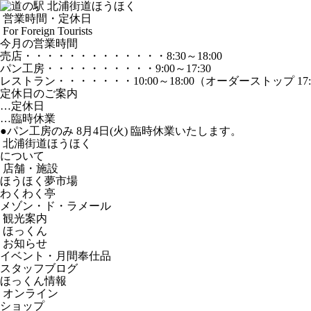
営業時間・定休日
For Foreign Tourists
今月の営業時間
売店
・・・・・・・・・・・・・
8:30～18:00
パン工房
・・・・・・・・・・
9:00～17:30
レストラン
・・・・・・・
10:00～18:00
（オーダーストップ 17:
定休日のご案内
…定休日
…臨時休業
●パン工房のみ 8月4日(火) 臨時休業いたします。
北浦街道ほうほく
について
店舗・施設
ほうほく夢市場
わくわく亭
メゾン・ド・ラメール
観光案内
ほっくん
お知らせ
イベント・月間奉仕品
スタッフブログ
ほっくん情報
オンライン
ショップ