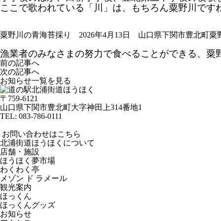
ここで歌われている「川」は、もちろん粟野川です
粟野川の青海苔採り 2026年4月13日 山口県下関市豊北町粟
漁業者のみなさまの努力で食べることができる、粟
前の記事へ
次の記事へ
お知らせ一覧を見る
〒759-6121
山口県下関市豊北町大字神田上314番地1
TEL:
083-786-0111
お問い合わせはこちら
北浦街道ほうほくについて
店舗・施設
ほうほく夢市場
わくわく亭
メゾン ド ラメール
観光案内
ほっくん
ほっくんグッズ
お知らせ