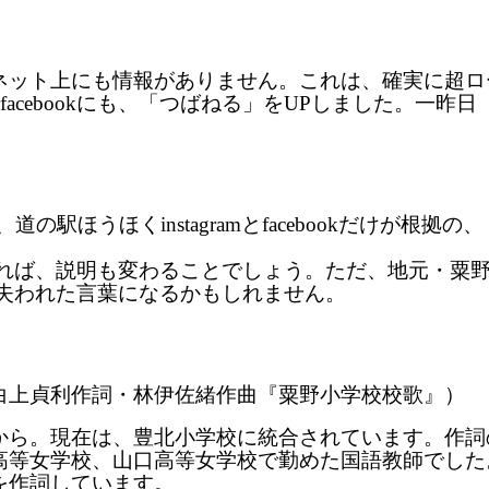
が、ネット上にも情報がありません。これは、確実に超
アでfacebookにも、「つばねる」をUPしました。一昨日
、道の駅ほうほくinstagramとfacebookだけ
！
くれば、説明も変わることでしょう。ただ、地元・粟
失われた言葉になるかもしれません。
白上貞利作詞・林伊佐緒作曲『粟野小学校校歌』）
から。現在は、豊北小学校に統合されています。作詞
高等女学校、山口高等女学校で勤めた国語教師でした
を作詞しています。