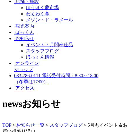
店舗・施設
ほうほく夢市場
わくわく亭
メゾン・ド・ラメール
観光案内
ほっくん
お知らせ
イベント・月間奉仕品
スタッフブログ
ほっくん情報
オンライン
ショップ
083-786-0111
電話受付時間：8:30～18:00
（冬季は17:00）
アクセス
news
お知らせ
TOP
>
お知らせ一覧
>
スタッフブログ
>
5月もイベント＆お
買い得盛り沢山