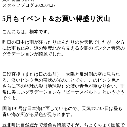
スタッフブログ
2026.04.27
5月もイベント＆お買い得盛り沢山
こんにちは。橋本です。
昨日の日中は雨が降ったり止んだりのお天気でしたが、夕方
には雨も止み、道の駅豊北から見える夕闇のピンクと青紫の
グラデーションが綺麗でした。
日没直後（または日の出前）、太陽と反対側の空に見られ
る、淡いピンク色の帯状の光のことです。このピンク色と、
さらに下の地球の影（地球影）の濃い青色が重なり合い、非
常に美しいグラデーションを『ビーナスベルト』というそう
ですよ。
国道191号は日本海に面しているので、天気のいい日は昼も
青い海が広がる景色が見られます。
豊北町は自然豊かで景色も綺麗ですが、ちょくちょく国道で