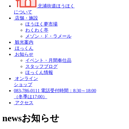
北浦街道ほうほく
について
店舗・施設
ほうほく夢市場
わくわく亭
メゾン・ド・ラメール
観光案内
ほっくん
お知らせ
イベント・月間奉仕品
スタッフブログ
ほっくん情報
オンライン
ショップ
083-786-0111
電話受付時間：8:30～18:00
（冬季は17:00）
アクセス
news
お知らせ