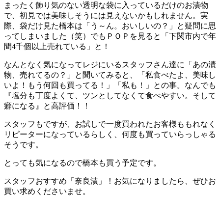
まったく飾り気のない透明な袋に入っているだけのお漬物
で、初見では美味しそうには見えないかもしれません。実
際、袋だけ見た橋本は「う～ん。おいしいの？」と疑問に思
ってしまいました（笑）でもＰＯＰを見ると「下関市内で年
間4千個以上売れている」と！
なんとなく気になってレジにいるスタッフさん達に「あの漬
物、売れてるの？」と聞いてみると、「私食べたよ、美味し
いよ！もう何回も買ってる！」「私も！」との事。なんでも
『塩分も丁度よくて、ツンとしてなくて食べやすい。そして
癖になる』と高評価！！
スタッフもですが、お試しで一度買われたお客様ももれなく
リピーターになっているらしく、何度も買っていらっしゃる
そうです。
とっても気になるので橋本も買う予定です。
スタッフおすすめ「奈良漬」！お気になりましたら、ぜひお
買い求めくださいませ。