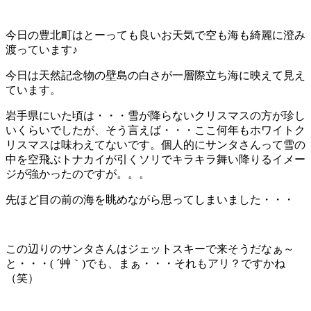
今日の豊北町はとーっても良いお天気で空も海も綺麗に澄み
渡っています♪
今日は天然記念物の壁島の白さが一層際立ち海に映えて見え
ています。
岩手県にいた頃は・・・雪が降らないクリスマスの方が珍し
いくらいでしたが、そう言えば・・・ここ何年もホワイトク
リスマスは味わえてないです。個人的にサンタさんって雪の
中を空飛ぶトナカイが引くソリでキラキラ舞い降りるイメー
ジが強かったのですが。。。
先ほど目の前の海を眺めながら思ってしまいました・・・
この辺りのサンタさんはジェットスキーで来そうだなぁ～
と・・・( ´艸｀)でも、まぁ・・・それもアリ？ですかね
（笑）