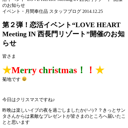
のお知らせ
イベント・月間奉仕品
スタッフブログ
2014.12.25
第２弾！恋活イベント“LOVE HEART
Meeting IN 西長門リゾート”開催のお知
らせ
皆さま
★
M
e
r
r
y
c
h
r
i
s
t
m
a
s
！
！
★
菊地です
今日はクリスマスですね♪
昨晩は楽しいイブの夜を過ごしましたか(^-^)？？きっとサン
タさんからは素敵なプレゼントが皆さまのところへ届いたこ
とと思います