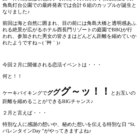
角島灯台公園での最終発表では合計６組のカップルが誕生と
なりました♪
前回は海と自然に囲まれ、目の前には角島大橋と透明感あふ
れる絶景が広がるホテル西長門リゾートの庭園でBBQが行
われ、参加された男女の皆さまはどんどん距離を縮めていか
れたようですね～( ´艸｀)♪
今回２月に開催される恋活イベントは・・・
何と！！
グ～ッ！！
グ
グ
ケーキバイキングで
とお互いの
距離を縮めることができるBIGチャンス♪
２月と言えば・・・
特別な人に感謝の想いや、秘めた想いを伝える特別な日 “St.
バレンタインDay ”がやってきますよね♪