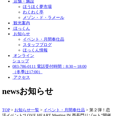
店舗・施設
ほうほく夢市場
わくわく亭
メゾン・ド・ラメール
観光案内
ほっくん
お知らせ
イベント・月間奉仕品
スタッフブログ
ほっくん情報
オンライン
ショップ
083-786-0111
電話受付時間：8:30～18:00
（冬季は17:00）
アクセス
news
お知らせ
TOP
>
お知らせ一覧
>
イベント・月間奉仕品
>
第２弾！恋
活イベント“LOVE HEART Meeting IN 西長門リゾート”開催