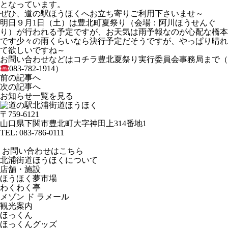
となっています。
ぜひ、道の駅ほうほくへお立ち寄りご利用下さいませ～
明日９月1日（土）は豊北町夏祭り（会場：阿川ほうせんぐ
り）が行われる予定ですが、お天気は雨予報なのが心配な橋本
です少々の雨くらいなら決行予定だそうですが、やっぱり晴れ
て欲しいですね～
お問い合わせなどはコチラ豊北夏祭り実行委員会事務局まで（
083-782-1914）
前の記事へ
次の記事へ
お知らせ一覧を見る
〒759-6121
山口県下関市豊北町大字神田上314番地1
TEL:
083-786-0111
お問い合わせはこちら
北浦街道ほうほくについて
店舗・施設
ほうほく夢市場
わくわく亭
メゾン ド ラメール
観光案内
ほっくん
ほっくんグッズ