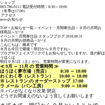
ショップ
083-786-0111
電話受付時間：8:30～18:00
（冬季は17:00）
アクセス
news
お知らせ
TOP
>
お知らせ一覧
>
イベント・月間奉仕品
>
９月の月間お
得商品～!(^^)!
イベント・月間奉仕品
スタッフブログ
2018.08.31
９月の月間お得商品～!(^^)!
こんにちは、橋本です
８月も今日で最後！明日から９月ですね～
ブログやフェイスブックでもお知らせしていますが、道の駅ほ
うほくは
明日９月1日（土）から、営業時間が変更になります。
≪ 9月 ～ 11月 の 営業時間 ≫
ほうほく夢市場（売店） 8:30 ～ 18:00
わくわく亭（レストラン） 10:00 ～ 18:00
※ レストラン の オーダーストップ 17:00
ラ メール（パン工房） 9:00 ～ 18:00
※ パンがなくなり次第 閉店
どうぞお間違えのないよう宜しくお願いします