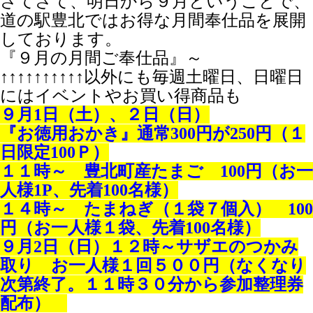
さてさて、明日から９月ということで、
道の駅豊北ではお得な月間奉仕品を展開
しております。
『９月の月間ご奉仕品』～
↑↑↑↑↑↑↑↑↑↑以外にも毎週土曜日、日曜日
にはイベントやお買い得商品も
９月1日（土）、２日（日）
『お徳用おかき』通常300円が250円（１
日限定100Ｐ）
１１時～ 豊北町産たまご 100円（お一
人様1P、先着100名様）
１４時～ たまねぎ（１袋７個入） 100
円（お一人様１袋、先着100名様）
９月2日（日）１２時～サザエのつかみ
取り お一人様１回５００円（なくなり
次第終了。１１時３０分から参加整理券
配布）