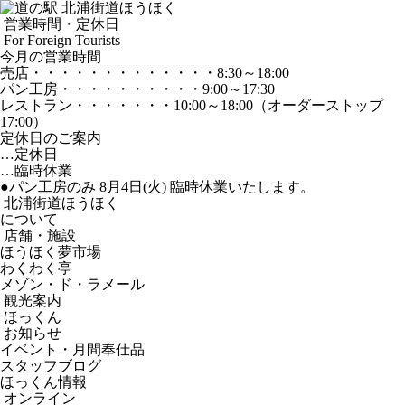
営業時間・定休日
For Foreign Tourists
今月の営業時間
売店
・・・・・・・・・・・・・
8:30～18:00
パン工房
・・・・・・・・・・
9:00～17:30
レストラン
・・・・・・・
10:00～18:00
（オーダーストップ
17:00）
定休日のご案内
…定休日
…臨時休業
●パン工房のみ 8月4日(火) 臨時休業いたします。
北浦街道ほうほく
について
店舗・施設
ほうほく夢市場
わくわく亭
メゾン・ド・ラメール
観光案内
ほっくん
お知らせ
イベント・月間奉仕品
スタッフブログ
ほっくん情報
オンライン