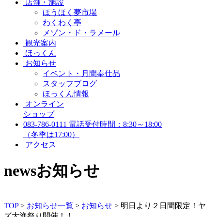
店舗・施設
ほうほく夢市場
わくわく亭
メゾン・ド・ラメール
観光案内
ほっくん
お知らせ
イベント・月間奉仕品
スタッフブログ
ほっくん情報
オンライン
ショップ
083-786-0111
電話受付時間：8:30～18:00
（冬季は17:00）
アクセス
news
お知らせ
TOP
>
お知らせ一覧
>
お知らせ
>
明日より２日間限定！ヤ
ズ大漁祭り開催！！