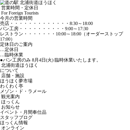
営業時間・定休日
For Foreign Tourists
今月の営業時間
売店
・・・・・・・・・・・・・
8:30～18:00
パン工房
・・・・・・・・・・
9:00～17:30
レストラン
・・・・・・・
10:00～18:00
（オーダーストップ
17:00）
定休日のご案内
…定休日
…臨時休業
●パン工房のみ 8月4日(火) 臨時休業いたします。
北浦街道ほうほく
について
店舗・施設
ほうほく夢市場
わくわく亭
メゾン・ド・ラメール
観光案内
ほっくん
お知らせ
イベント・月間奉仕品
スタッフブログ
ほっくん情報
オンライン